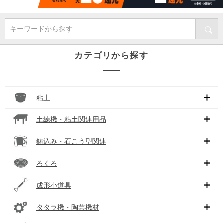
キーワードから探す
カテゴリから探す
粘土
土練機・粘土関連用品
鋳込み・石こう型関連
ろくろ
成形小道具
タタラ機・陶芸機材