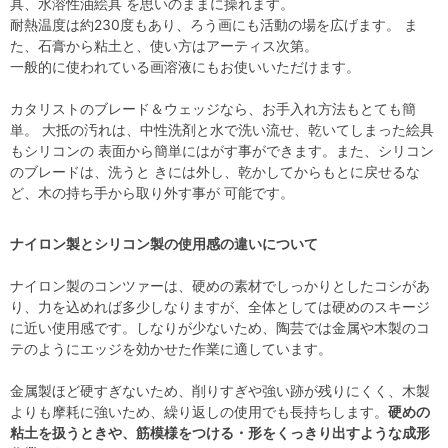
具、水溶性油絵具 を思いのままに操れます。
耐熱温度は約230度もあり、ろう画にも活動の場を広げます。 ま
た、石膏から粘土と、使い方はアーティス次第。
一般的に使われている画溶液にもお使いいただけます。
カタリストのブレード＆ウェッジなら、お手入れ方法もとても簡
単。 大抵の汚れは、中性洗剤と水で洗い流せ、乾いてしまった絵具
もシリコンの 表面から簡単にはがす事ができます。また、シリコン
のブレードは、洗うと きには外し、乾かしてからもとに戻せるな
ど、木の持ち手から取り外す事が 可能です。
ナイロン製とシリコン製の使用感の違いについて
ナイロン製のコンツァーは、硬めの素材でしっかりとしたコシがあ
り、力を込めれば多少しなりますが、全体としては硬めのスキージ
に近い使用感です。しなりが少ないため、陶芸では金属や木製のコ
テのようにエッジを効かせた作業に適しています。
金属製ほど硬すぎないため、削りすぎや強い跡が残りにくく、木製
よりも摩耗に強いため、繰り返しの使用でも長持ちします。
硬めの
粘土を扱うときや、筋模様をつける・形をくっきり出すような成形