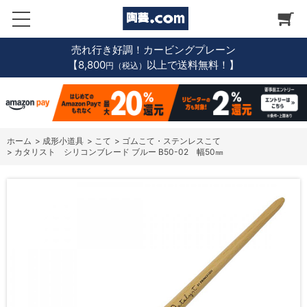
売れ行き好調！カービングプレーン
【8,800
以上で送料無料！】
円（税込）
ホーム
>
成形小道具
>
こて
>
ゴムこて・ステンレスこて
>
カタリスト シリコンブレード ブルー B50-02 幅50㎜