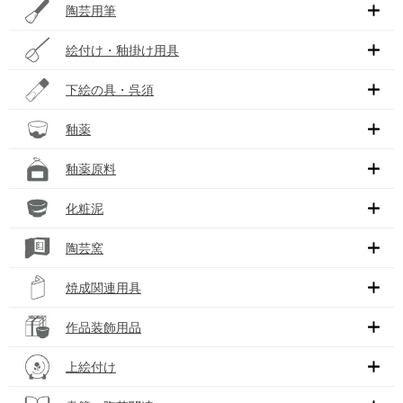
陶芸用筆
絵付け・釉掛け用具
下絵の具・呉須
釉薬
釉薬原料
化粧泥
陶芸窯
焼成関連用具
作品装飾用品
上絵付け