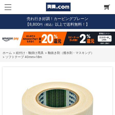
売れ行き好調！カービングプレーン
【8,800
以上で送料無料！】
円（税込）
ホーム
>
絵付け・釉掛け用具
>
釉抜き剤（撥水剤・マスキング）
>
ソフトテープ 40mm×18m