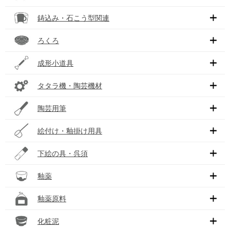
鋳込み・石こう型関連
ろくろ
成形小道具
タタラ機・陶芸機材
陶芸用筆
絵付け・釉掛け用具
下絵の具・呉須
釉薬
釉薬原料
化粧泥