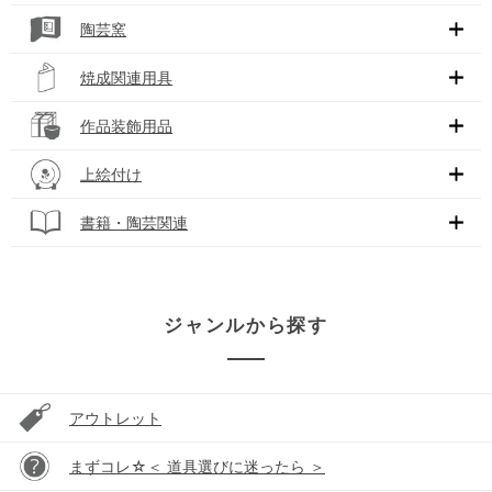
陶芸窯
焼成関連用具
作品装飾用品
上絵付け
書籍・陶芸関連
ジャンルから探す
アウトレット
まずコレ☆＜ 道具選びに迷ったら ＞