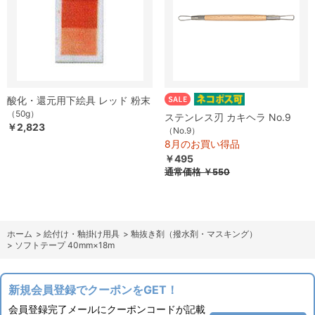
酸化・還元用下絵具 レッド 粉末
（50g）
ステンレス刃 カキヘラ No.9
￥2,823
（No.9）
8月のお買い得品
￥495
通常価格
￥550
ホーム
>
絵付け・釉掛け用具
>
釉抜き剤（撥水剤・マスキング）
>
ソフトテープ 40mm×18m
新規会員登録でクーポンをGET！
会員登録完了メールにクーポンコードが記載