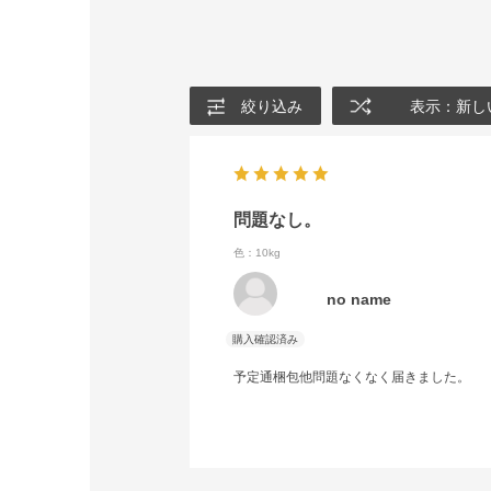
絞り込み
表示：新し
問題なし。
色：10kg
no name
予定通梱包他問題なくなく届きました。