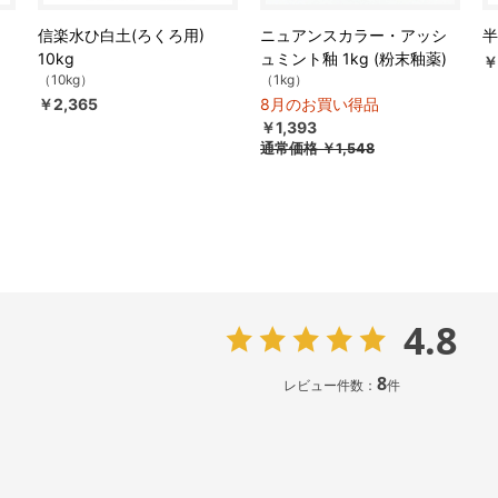
信楽水ひ白土(ろくろ用)
ニュアンスカラー・アッシ
半
10kg
ュミント釉 1kg (粉末釉薬)
￥
（10kg）
（1kg）
￥2,365
8月のお買い得品
￥1,393
通常価格
￥1,548
4.8
8
レビュー件数：
件