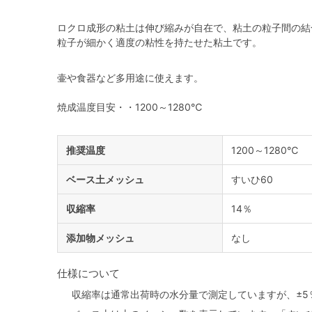
ロクロ成形の粘土は伸び縮みが自在で、粘土の粒子間の結
粒子が細かく適度の粘性を持たせた粘土です。
壷や食器など多用途に使えます。
焼成温度目安・・1200～1280℃
推奨温度
1200～1280℃
ベース土メッシュ
すいひ60
収縮率
14％
添加物メッシュ
なし
仕様について
収縮率は通常出荷時の水分量で測定していますが、±5