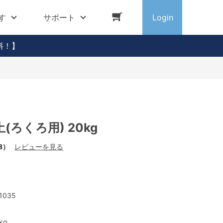
す
サポート
Login
料！】
(ろくろ用) 20kg
8）
レビューを見る
1035
kg