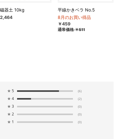
磁器土 10kg
平線かきベラ No.5
2,464
8月のお買い得品
￥459
通常価格
￥511
★
5
(6)
★
4
(2)
★
3
(0)
★
2
(0)
★
1
(0)