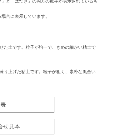
ひ」と「はたき」の両方の数字が表示されているも
る場合に表示しています。
せた土です。粒子が均一で、きめの細かい粘土で
練り上げた粘土です。粒子が粗く、素朴な風合い
性表
合せ見本