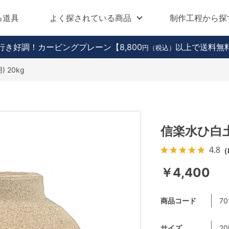
る道具
よく探されている商品
制作工程から探
行き好調！カービングプレーン
【8,800
以上で送料無
円（税込）
 20kg
信楽水ひ白土
4.8
（
￥4,400
商品コード
70
サイズ
20