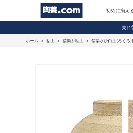
初めに揃え
売れ
ホーム
>
粘土
>
信楽系粘土
>
信楽水ひ白土(ろくろ用)