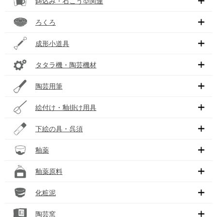
鋳込み・石こう型関連
ろくろ
成形小道具
タタラ機・陶芸機材
陶芸用筆
絵付け・釉掛け用具
下絵の具・呉須
釉薬
釉薬原料
化粧泥
陶芸窯