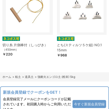
切り糸 片側棒付（しっぴき）
とち(スティルツ５ケ組) NO.1
（450mm）
15mm
￥220
￥968
ホーム
>
粘土
>
道具土
>
強耐火エンゴロ土 (粉末) 5kg
新規会員登録でクーポンをGET！
会員登録完了メールにクーポンコードが記載
されています。初回購入時からご利用いただ
今すぐ新規会員登録