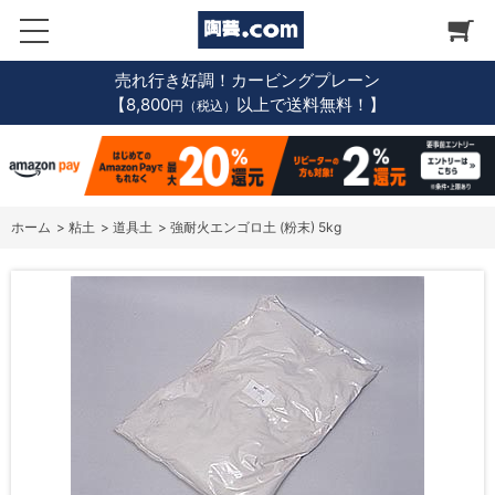
売れ行き好調！カービングプレーン
【8,800
以上で送料無料！】
円（税込）
ホーム
>
粘土
>
道具土
>
強耐火エンゴロ土 (粉末) 5kg