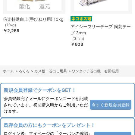
信楽特選白土(手びねり用) 10kg
（10kg）
アイシーフリーテープ 陶芸テー
￥2,255
プ 3mm
（3mm）
￥603
ホーム
>
ろくろ
>
カメ板・芯出し用具
>
ワンタッチ芯出機 右回転用
新規会員登録でクーポンをGET！
会員登録完了メールにクーポンコードが記載
されています。初回購入時からご利用いただ
今すぐ新規会員登録
けます。
既存会員の方にもクーポンをプレゼント！
ログイン後、マイページの「クーポンの確認」