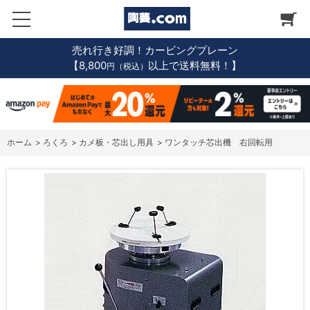
売れ行き好調！カービングプレーン
【8,800
以上で送料無料！】
円（税込）
ホーム
>
ろくろ
>
カメ板・芯出し用具
>
ワンタッチ芯出機 右回転用