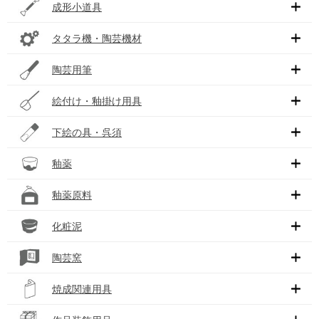
成形小道具
タタラ機・陶芸機材
陶芸用筆
絵付け・釉掛け用具
下絵の具・呉須
釉薬
釉薬原料
化粧泥
陶芸窯
焼成関連用具