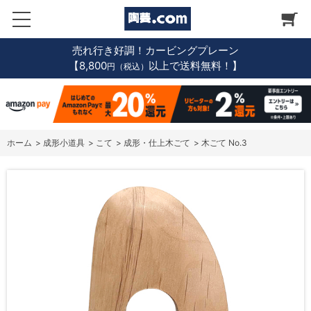
売れ行き好調！カービングプレーン
【8,800
以上で送料無料！】
円（税込）
ホーム
>
成形小道具
>
こて
>
成形・仕上木ごて
>
木ごて No.3