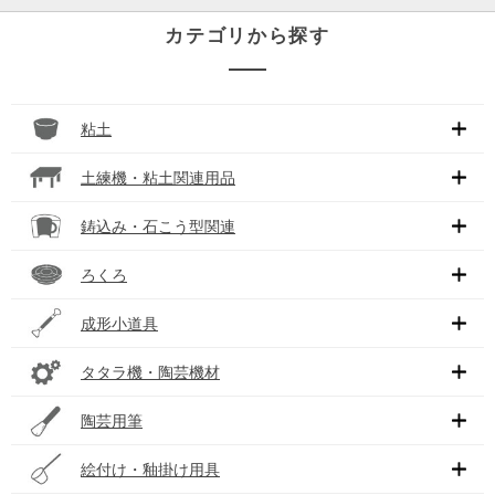
カテゴリから探す
粘土
土練機・粘土関連用品
鋳込み・石こう型関連
ろくろ
成形小道具
タタラ機・陶芸機材
陶芸用筆
絵付け・釉掛け用具