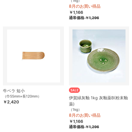
（1kg）
8月のお買い得品
￥1,166
通常価格
￥1,296
牛ベラ 短小
（巾55mm×長120mm）
伊賀緑灰釉 1kg 灰釉薬B(粉末釉
￥2,420
薬)
（1kg）
8月のお買い得品
￥1,166
通常価格
￥1,296