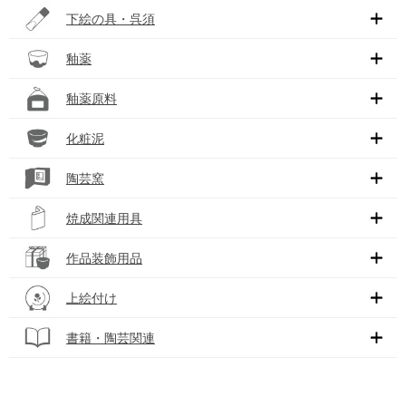
下絵の具・呉須
釉薬
釉薬原料
化粧泥
陶芸窯
焼成関連用具
作品装飾用品
上絵付け
書籍・陶芸関連