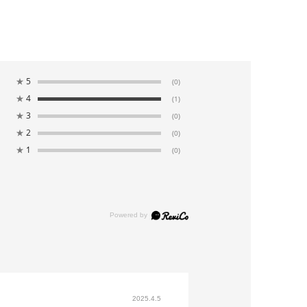
★
5
(0)
★
4
(1)
★
3
(0)
★
2
(0)
★
1
(0)
2025.4.5