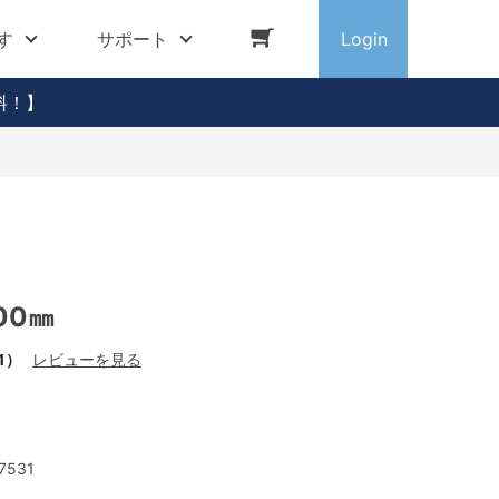
す
サポート
Login
料！】
00㎜
1）
レビューを見る
7531