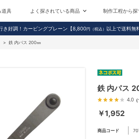
る道具
よく探されている商品
制作工程から探
行き好調！カービングプレーン
【8,800
以上で送料無
円（税込）
ン
>
鉄 内パス 200㎜
鉄 内パス 2
4.0
（
￥1,952
商品コード
70