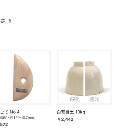
ます
ごて No.4
白荒目土 10kg
幅50×長120×厚7mm）
￥2,442
572