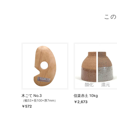
こ
木ごて No.3
信楽赤土 10kg
（幅53×長100×厚7mm）
￥2,673
￥572