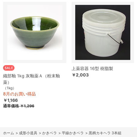
上薬容器 16型 樹脂製
￥2,003
織部釉 1kg 灰釉薬Ａ（粉末釉
薬）
（1kg）
8月のお買い得品
￥1,166
通常価格
￥1,296
ホーム
>
成形小道具
>
かきベラ
>
平線かきベラ
>
黒柄カキヘラ 3本組