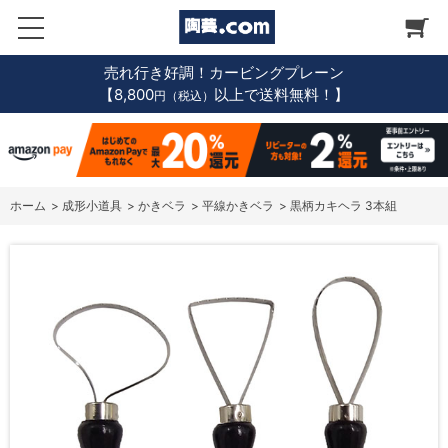
売れ行き好調！カービングプレーン
【8,800
以上で送料無料！】
円（税込）
ホーム
>
成形小道具
>
かきベラ
>
平線かきベラ
>
黒柄カキヘラ 3本組