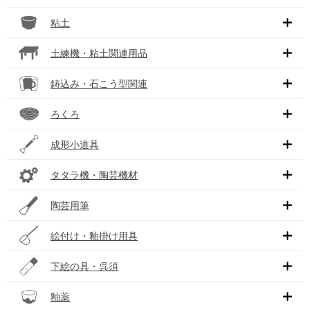
粘土
土練機・粘土関連用品
鋳込み・石こう型関連
ろくろ
成形小道具
タタラ機・陶芸機材
陶芸用筆
絵付け・釉掛け用具
下絵の具・呉須
釉薬