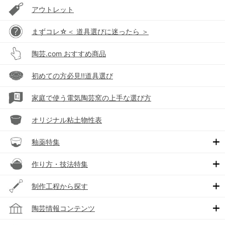
アウトレット
まずコレ☆＜ 道具選びに迷ったら ＞
陶芸.com おすすめ商品
初めての方必見!!道具選び
家庭で使う電気陶芸窯の上手な選び方
オリジナル粘土物性表
釉薬特集
作り方・技法特集
制作工程から探す
陶芸情報コンテンツ