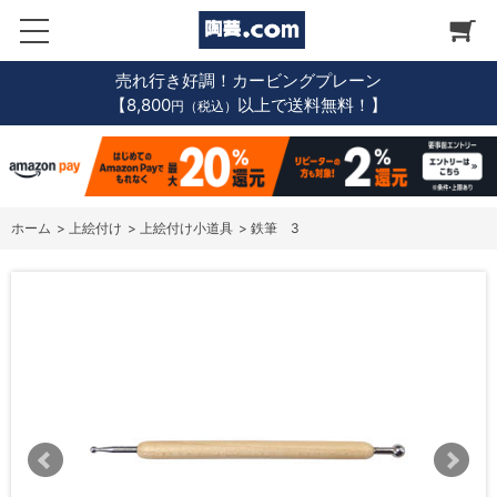
売れ行き好調！カービングプレーン
【8,800
以上で送料無料！】
円（税込）
ホーム
>
上絵付け
>
上絵付け小道具
>
鉄筆 3