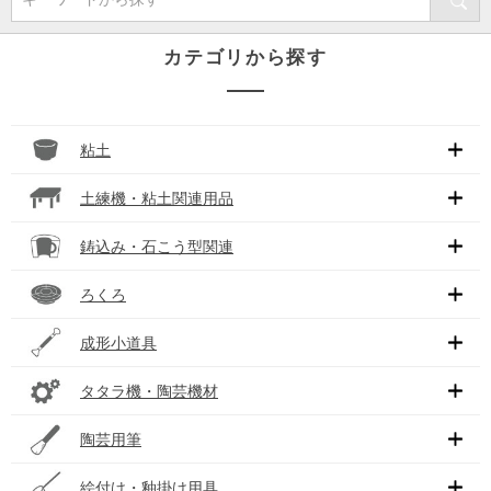
カテゴリから探す
粘土
土練機・粘土関連用品
鋳込み・石こう型関連
ろくろ
成形小道具
タタラ機・陶芸機材
陶芸用筆
絵付け・釉掛け用具