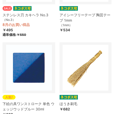
ステンレス刃 カキヘラ No.3
アイシーフリーテープ 陶芸テー
（No.3）
プ 1mm
8月のお買い得品
（1mm）
￥495
￥534
通常価格
￥550
下絵の具ワンストローク 単色 ウ
ほうき刷毛
ェッジウッドブルー 30ml
￥682