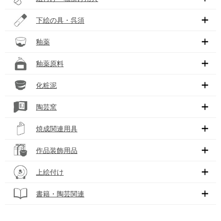
下絵の具・呉須
釉薬
釉薬原料
化粧泥
陶芸窯
焼成関連用具
作品装飾用品
上絵付け
書籍・陶芸関連