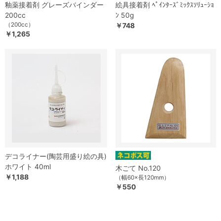
釉薬接着剤 グレーズバインダー
絵具接着剤 ﾍﾟｲﾝﾀｰｽﾞﾐｯｸｽｿﾘｭｰｼｮ
200cc
ﾝ 50g
（200cc）
￥748
￥1,265
デコライナー(陶芸用盛り絵の具)
ホワイト 40ml
木ごて No.120
￥1,188
（幅60×長120mm）
￥550