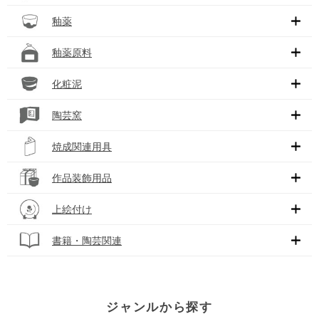
釉薬
釉薬原料
化粧泥
陶芸窯
焼成関連用具
作品装飾用品
上絵付け
書籍・陶芸関連
ジャンルから探す