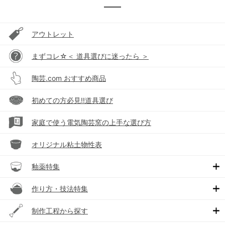
アウトレット
まずコレ☆＜ 道具選びに迷ったら ＞
陶芸.com おすすめ商品
初めての方必見!!道具選び
家庭で使う電気陶芸窯の上手な選び方
オリジナル粘土物性表
釉薬特集
作り方・技法特集
制作工程から探す