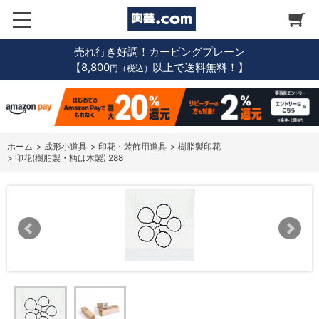
売れ行き好調！カービングプレーン
【8,800
以上で送料無料！】
円（税込）
ホーム
>
成形小道具
>
印花・装飾用道具
>
樹脂製印花
>
印花(樹脂製・柄は木製) 288