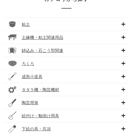
粘土
土練機・粘土関連用品
鋳込み・石こう型関連
ろくろ
成形小道具
タタラ機・陶芸機材
陶芸用筆
絵付け・釉掛け用具
下絵の具・呉須