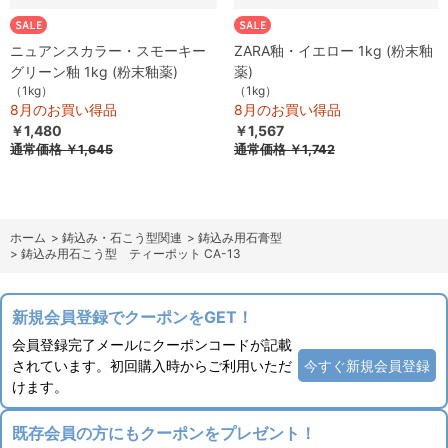
ニュアンスカラー・スモーキー
ZARA釉・イエロー 1kg (粉末釉
グリーン釉 1kg (粉末釉薬)
薬)
（1kg）
（1kg）
8月のお買い得品
8月のお買い得品
￥1,480
￥1,567
通常価格
￥1,645
通常価格
￥1,742
ホーム
>
鋳込み・石こう型関連
>
鋳込み用石膏型
>
鋳込み用石こう型 ティーポット CA-13
新規会員登録でクーポンをGET！
会員登録完了メールにクーポンコードが記載
されています。初回購入時からご利用いただ
今すぐ新規会員登録
けます。
既存会員の方にもクーポンをプレゼント！