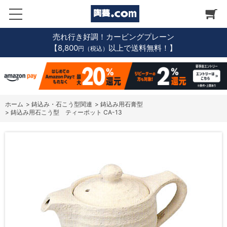
売れ行き好調！カービングプレーン
【8,800
以上で送料無料！】
円（税込）
ホーム
>
鋳込み・石こう型関連
>
鋳込み用石膏型
>
鋳込み用石こう型 ティーポット CA-13