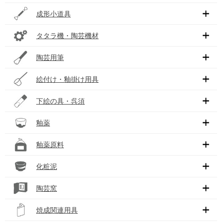
成形小道具
タタラ機・陶芸機材
陶芸用筆
絵付け・釉掛け用具
下絵の具・呉須
釉薬
釉薬原料
化粧泥
陶芸窯
焼成関連用具