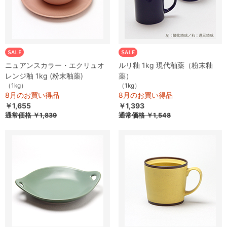
ニュアンスカラー・エクリュオ
ルリ釉 1kg 現代釉薬（粉末釉
レンジ釉 1kg (粉末釉薬)
薬）
（1kg）
（1kg）
8月のお買い得品
8月のお買い得品
￥1,655
￥1,393
通常価格
￥1,839
通常価格
￥1,548