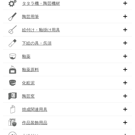
タタラ機・陶芸機材
陶芸用筆
絵付け・釉掛け用具
下絵の具・呉須
釉薬
釉薬原料
化粧泥
陶芸窯
焼成関連用具
作品装飾用品