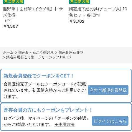
熊野筆｜面相筆 (イタチ毛) 中 サ
陶芸用下絵の具(チューブ入) 10
ズ仕様
色セット 各12ml
（中）
￥3,762
￥1,507
ホーム
>
鋳込み・石こう型関連
>
鋳込み用石膏型
>
鋳込み用石こう型 フリーカップ CA-16
新規会員登録でクーポンをGET！
会員登録完了メールにクーポンコードが記載
されています。初回購入時からご利用いただ
今すぐ新規会員登録
けます。
既存会員の方にもクーポンをプレゼント！
ログイン後、マイページの「クーポンの確認」
ログインはこちら
からご確認いただけます。
→使用方法