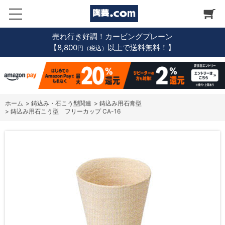
売れ行き好調！カービングプレーン
【8,800
以上で送料無料！】
円（税込）
ホーム
>
鋳込み・石こう型関連
>
鋳込み用石膏型
>
鋳込み用石こう型 フリーカップ CA-16