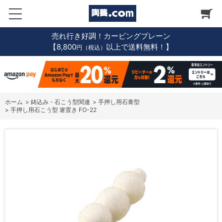
売れ行き好調！カービングプレーン
【8,800
以上で送料無料！】
円（税込）
ホーム
>
鋳込み・石こう型関連
>
手押し用石膏型
>
手押し用石こう型 箸置き FO-22