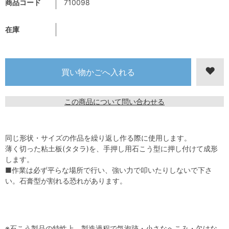
商品コード
710098
在庫
この商品について問い合わせる
同じ形状・サイズの作品を繰り返し作る際に使用します。
薄く切った粘土板(タタラ)を、手押し用石こう型に押し付けて成形
します。
■作業は必ず平らな場所で行い、強い力で叩いたりしないで下さ
い。石膏型が割れる恐れがあります。
※石こう製品の特性上、製造過程で気泡跡・小さなへこみ・欠けな