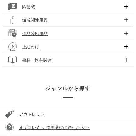
陶芸窯
焼成関連用具
作品装飾用品
上絵付け
書籍・陶芸関連
ジャンルから探す
アウトレット
まずコレ☆＜ 道具選びに迷ったら ＞