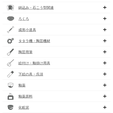
鋳込み・石こう型関連
ろくろ
成形小道具
タタラ機・陶芸機材
陶芸用筆
絵付け・釉掛け用具
下絵の具・呉須
釉薬
釉薬原料
化粧泥