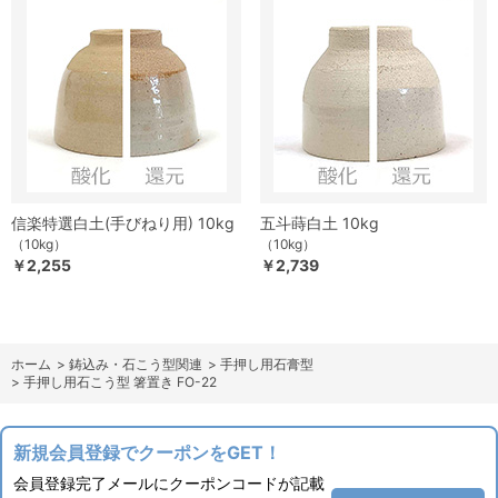
信楽特選白土(手びねり用) 10kg
五斗蒔白土 10kg
（10kg）
（10kg）
￥2,255
￥2,739
ホーム
>
鋳込み・石こう型関連
>
手押し用石膏型
>
手押し用石こう型 箸置き FO-22
新規会員登録でクーポンをGET！
会員登録完了メールにクーポンコードが記載