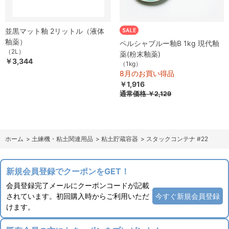
並黒マット釉 2リットル（液体
釉薬）
ペルシャブルー釉B 1kg 現代釉
（2L）
薬(粉末釉薬)
￥3,344
（1kg）
8月のお買い得品
￥1,916
通常価格
￥2,129
ホーム
>
土練機・粘土関連用品
>
粘土貯蔵容器
>
スタックコンテナ #22
新規会員登録でクーポンをGET！
会員登録完了メールにクーポンコードが記載
されています。初回購入時からご利用いただ
今すぐ新規会員登録
けます。