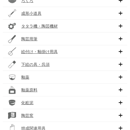
ろくろ
成形小道具
タタラ機・陶芸機材
陶芸用筆
絵付け・釉掛け用具
下絵の具・呉須
釉薬
釉薬原料
化粧泥
陶芸窯
焼成関連用具