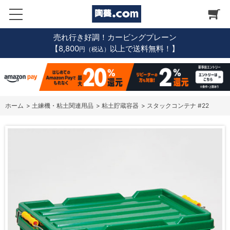
売れ行き好調！カービングプレーン
【8,800
以上で送料無料！】
円（税込）
ホーム
>
土練機・粘土関連用品
>
粘土貯蔵容器
>
スタックコンテナ #22