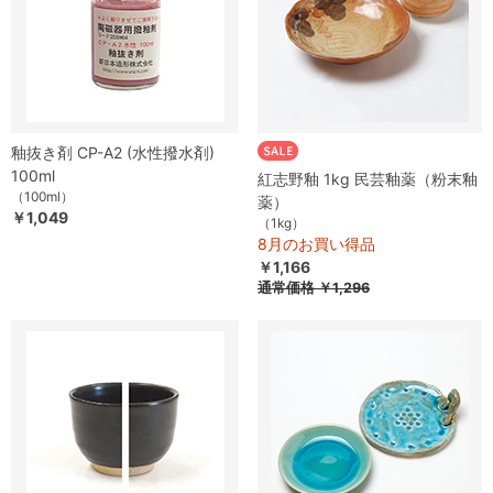
釉抜き剤 CP-A2 (水性撥水剤)
100ml
紅志野釉 1kg 民芸釉薬（粉末釉
（100ml）
薬）
￥1,049
（1kg）
8月のお買い得品
￥1,166
通常価格
￥1,296