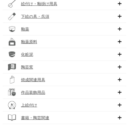
絵付け・釉掛け用具
下絵の具・呉須
釉薬
釉薬原料
化粧泥
陶芸窯
焼成関連用具
作品装飾用品
上絵付け
書籍・陶芸関連