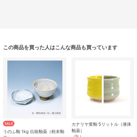
この商品を買った人はこんな商品も買っています
カナリヤ黄釉 5リットル（液体
釉薬）
うのふ釉 1kg 伝統釉薬（粉末釉
（5L）