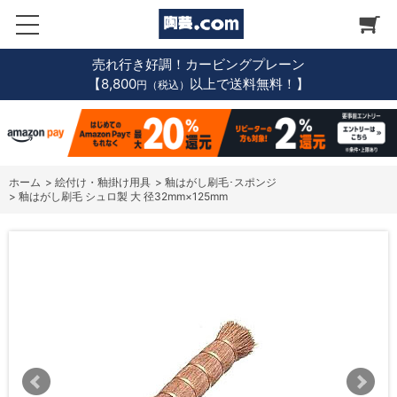
売れ行き好調！カービングプレーン
【8,800
以上で送料無料！】
円（税込）
ホーム
>
絵付け・釉掛け用具
>
釉はがし刷毛･スポンジ
>
釉はがし刷毛 シュロ製 大 径32mm×125mm