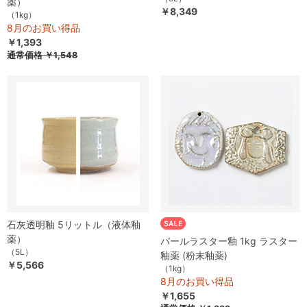
薬）
￥8,349
（1kg）
8月のお買い得品
￥1,393
通常価格
￥1,548
石灰透明釉 5リットル（液体釉
薬）
パールラスター釉 1kg ラスター
（5L）
釉薬 (粉末釉薬)
￥5,566
（1kg）
8月のお買い得品
￥1,655