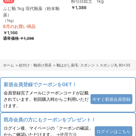
粉引白絵土 1kg
￥1,386
ふじ釉 1kg 現代釉薬（粉末釉
薬）
（1kg）
8月のお買い得品
￥1,166
通常価格
￥1,296
ホーム
>
絵付け・釉掛け用具
>
釉はがし刷毛･スポンジ
>
スポンジ丸 80×35
新規会員登録でクーポンをGET！
会員登録完了メールにクーポンコードが記載
されています。初回購入時からご利用いただ
今すぐ新規会員登録
けます。
既存会員の方にもクーポンをプレゼント！
ログイン後、マイページの「クーポンの確認」
ログインはこちら
からご確認いただけます。
→使用方法