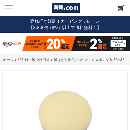
売れ行き好調！カービングプレーン
【8,800
以上で送料無料！】
円（税込）
ホーム
>
絵付け・釉掛け用具
>
釉はがし刷毛･スポンジ
>
スポンジ丸 80×35