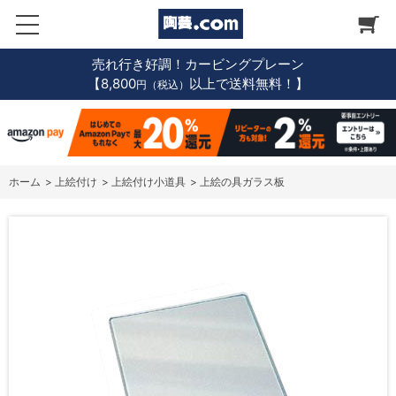
売れ行き好調！カービングプレーン
【8,800
以上で送料無料！】
円（税込）
ホーム
>
上絵付け
>
上絵付け小道具
>
上絵の具ガラス板