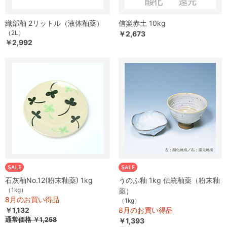
織部釉 2リットル（液体釉薬）
信楽赤土 10kg
（2L）
￥2,673
￥2,992
石灰釉No.12(粉末釉薬) 1kg
うのふ釉 1kg 伝統釉薬（粉末釉
（1kg）
薬）
8月のお買い得品
（1kg）
￥1,132
8月のお買い得品
通常価格
￥1,258
￥1,393