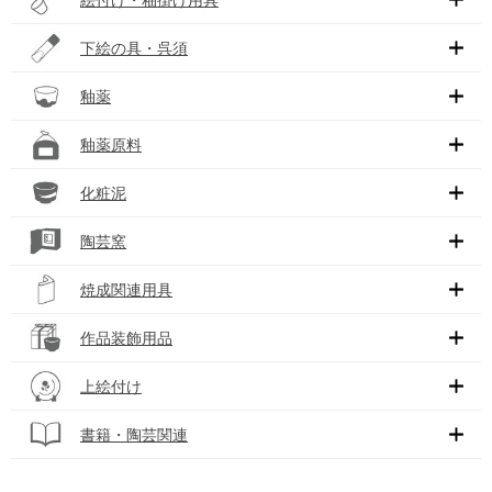
下絵の具・呉須
釉薬
釉薬原料
化粧泥
陶芸窯
焼成関連用具
作品装飾用品
上絵付け
書籍・陶芸関連