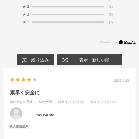
★
3
(0)
★
2
(0)
★
1
(0)
絞り込み
表示：新しい順
2025.5.25
素早く安全に
使いやすさ
:普通
発色
:普通
容量
:ちょうどいい
価格
:ちょうどいい
no name