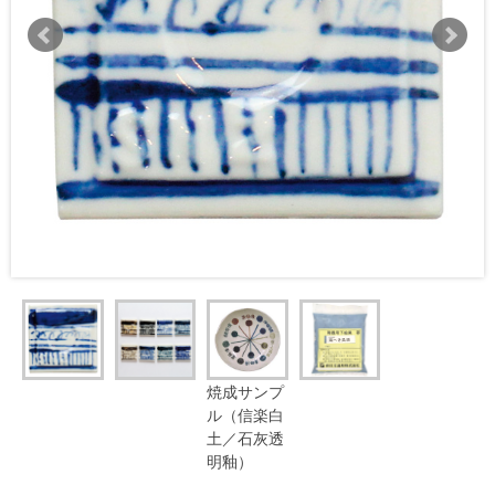
焼成サンプ
ル（信楽白
土／石灰透
明釉）