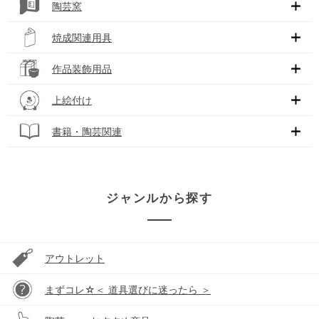
陶芸窯
焼成関連用具
作品装飾用品
上絵付け
書籍・陶芸関連
ジャンルから探す
アウトレット
まずコレ☆＜ 道具選びに迷ったら ＞