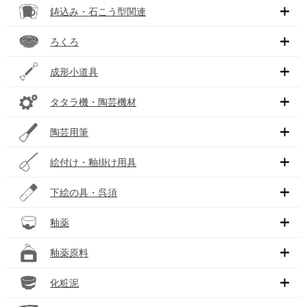
鋳込み・石こう型関連
ろくろ
成形小道具
タタラ機・陶芸機材
陶芸用筆
絵付け・釉掛け用具
下絵の具・呉須
釉薬
釉薬原料
化粧泥