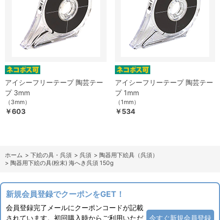
アイシーフリーテープ 陶芸テー
アイシーフリーテープ 陶芸テー
プ 3mm
プ 1mm
（3mm）
（1mm）
￥603
￥534
ホーム
>
下絵の具・呉須
>
呉須
>
陶器用下絵具（呉須）
>
陶器用下絵の具(粉末) 海へき呉須 150g
新規会員登録でクーポンをGET！
会員登録完了メールにクーポンコードが記載
されています。初回購入時からご利用いただ
今すぐ新規会員登録