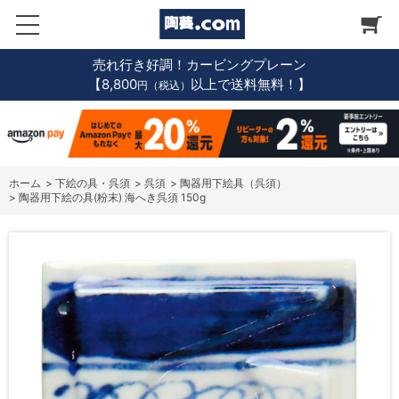
売れ行き好調！カービングプレーン
【8,800
以上で送料無料！】
円（税込）
ホーム
>
下絵の具・呉須
>
呉須
>
陶器用下絵具（呉須）
>
陶器用下絵の具(粉末) 海へき呉須 150g