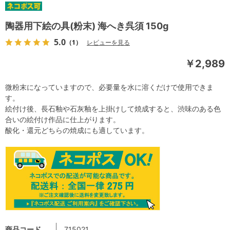
陶器用下絵の具(粉末) 海へき呉須 150g
5.0
（1）
レビューを見る
￥2,989
微粉末になっていますので、必要量を水に溶くだけで使用できま
す。
絵付け後、長石釉や石灰釉を上掛けして焼成すると、渋味のある色
合いの絵付け作品に仕上がります。
酸化・還元どちらの焼成にも適しています。
商品コード
715021