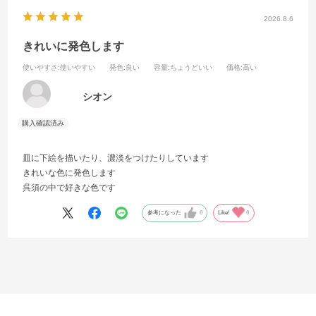
2026.8.6
きれいに発色します
使いやすさ
:使いやすい
発色
:良い
容量
:ちょうどいい
価格
:高い
シオン
皿に下絵を描いたり、濃淡をつけたりしています
きれいな色に発色します
呉須の中で好きな色です
参考になった
0
Like!
0