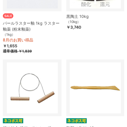
黒陶土 10kg
（10kg）
パールラスター釉 1kg ラスター
￥3,740
釉薬 (粉末釉薬)
（1kg）
8月のお買い得品
￥1,655
通常価格
￥1,839