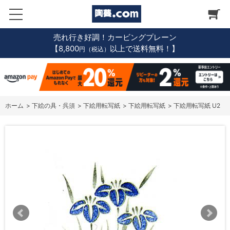
売れ行き好調！カービングプレーン
【8,800
以上で送料無料！】
円（税込）
ホーム
>
下絵の具・呉須
>
下絵用転写紙
>
下絵用転写紙
>
下絵用転写紙 U2