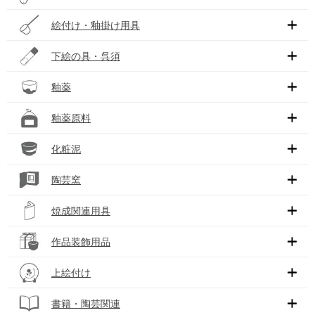
絵付け・釉掛け用具
下絵の具・呉須
釉薬
釉薬原料
化粧泥
陶芸窯
焼成関連用具
作品装飾用品
上絵付け
書籍・陶芸関連