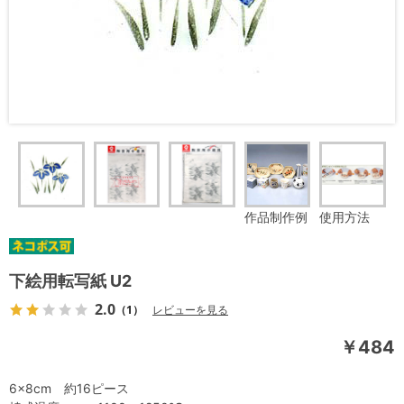
作品制作例
使用方法
下絵用転写紙 U2
2.0
（1）
レビューを見る
￥484
6×8cm 約16ピース