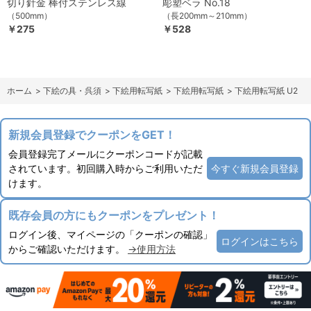
切り針金 棒付ステンレス線
彫塑ベラ No.18
（500mm）
（長200mm～210mm）
￥275
￥528
ホーム
>
下絵の具・呉須
>
下絵用転写紙
>
下絵用転写紙
>
下絵用転写紙 U2
新規会員登録でクーポンをGET！
会員登録完了メールにクーポンコードが記載
されています。初回購入時からご利用いただ
今すぐ新規会員登録
けます。
既存会員の方にもクーポンをプレゼント！
ログイン後、マイページの「クーポンの確認」
ログインはこちら
からご確認いただけます。
→使用方法