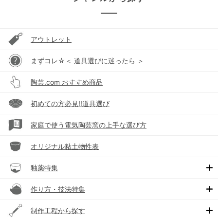
アウトレット
まずコレ☆＜ 道具選びに迷ったら ＞
陶芸.com おすすめ商品
初めての方必見!!道具選び
家庭で使う電気陶芸窯の上手な選び方
オリジナル粘土物性表
釉薬特集
作り方・技法特集
制作工程から探す