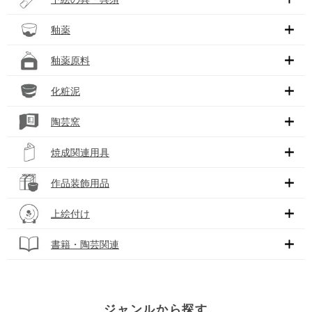
釉薬
釉薬原料
化粧泥
陶芸窯
焼成関連用具
作品装飾用品
上絵付け
書籍・陶芸関連
ジャンルから探す