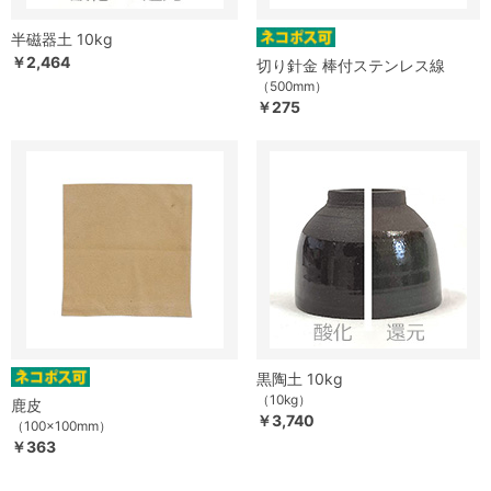
半磁器土 10kg
￥2,464
切り針金 棒付ステンレス線
（500mm）
￥275
黒陶土 10kg
（10kg）
鹿皮
￥3,740
（100×100mm）
￥363