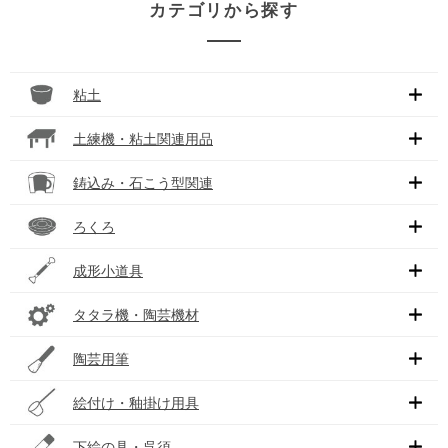
カテゴリから探す
粘土
土練機・粘土関連用品
鋳込み・石こう型関連
ろくろ
成形小道具
タタラ機・陶芸機材
陶芸用筆
絵付け・釉掛け用具
下絵の具・呉須