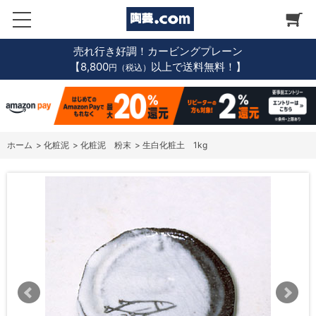
売れ行き好調！カービングプレーン
【8,800
以上で送料無料！】
円（税込）
ホーム
>
化粧泥
>
化粧泥 粉末
>
生白化粧土 1kg