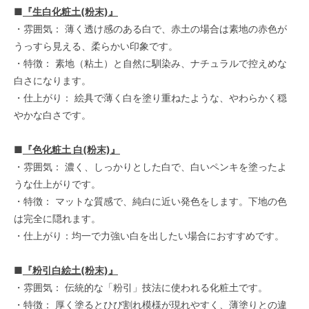
■
『生白化粧土(粉末)』
・雰囲気： 薄く透け感のある白で、赤土の場合は素地の赤色が
うっすら見える、柔らかい印象です。
・特徴： 素地（粘土）と自然に馴染み、ナチュラルで控えめな
白さになります。
・仕上がり： 絵具で薄く白を塗り重ねたような、やわらかく穏
やかな白さです。
■
『色化粧土 白(粉末)』
・雰囲気： 濃く、しっかりとした白で、白いペンキを塗ったよ
うな仕上がりです。
・特徴： マットな質感で、純白に近い発色をします。下地の色
は完全に隠れます。
・仕上がり：均一で力強い白を出したい場合におすすめです。
■
『粉引白絵土(粉末)』
・雰囲気： 伝統的な「粉引」技法に使われる化粧土です。
・特徴： 厚く塗るとひび割れ模様が現れやすく、薄塗りとの違