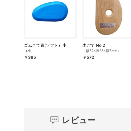
ゴムこて青(ソフト）小
木ごて No.2
（小）
（幅52×長85×厚7mm）
￥385
￥572
レビュー