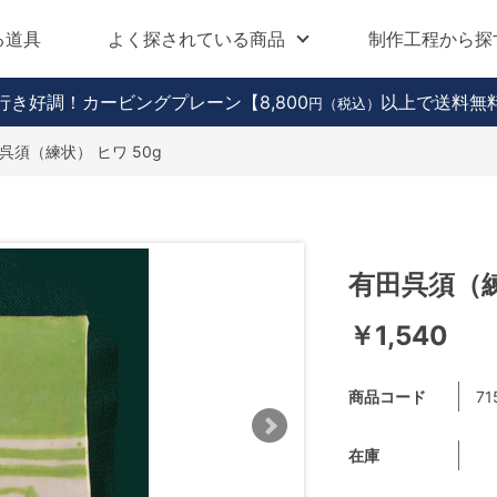
る道具
よく探されている商品
制作工程から探
行き好調！カービングプレーン
【8,800
以上で送料無
円（税込）
呉須（練状） ヒワ 50g
有田呉須（練
￥1,540
商品コード
71
在庫