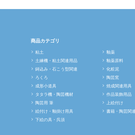
商品カテゴリ
粘土
釉薬
土練機・粘土関連用品
釉薬原料
鋳込み・石こう型関連
化粧泥
ろくろ
陶芸窯
成形小道具
焼成関連用具
タタラ機・陶芸機材
作品装飾用品
陶芸用 筆
上絵付け
絵付け・釉掛け用具
書籍・陶芸関
下絵の具・呉須