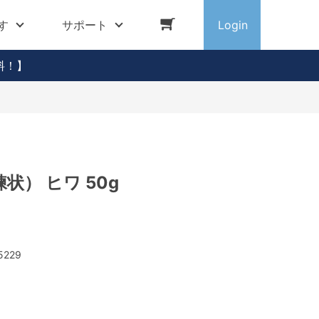
す
サポート
Login
料！】
状） ヒワ 50g
5229