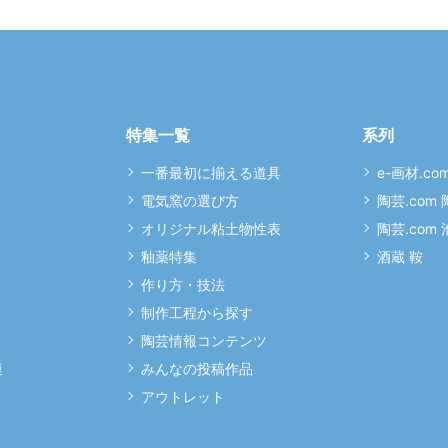
特集一覧
系列
一番最初に揃える道具
e-画材.co
電気窯の選び方
陶芸.com
オリジナル粘土物性表
陶芸.com
釉薬特集
酒蔵 鞍
作り方・技法
制作工程から探す
陶芸情報コンテンツ
連
みんなの投稿作品
アウトレット