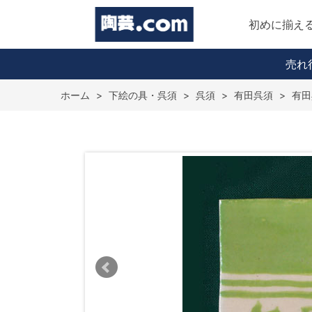
初めに揃え
売れ
ホーム
>
下絵の具・呉須
>
呉須
>
有田呉須
>
有田