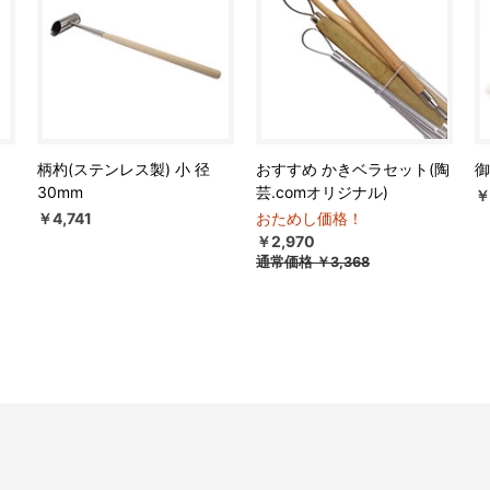
柄杓(ステンレス製) 小 径
おすすめ かきベラセット(陶
御
30mm
芸.comオリジナル)
￥
￥4,741
おためし価格！
￥2,970
通常価格
￥3,368