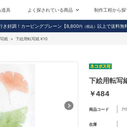
る道具
よく探されている商品
制作工程から探
行き好調！カービングプレーン
【8,800
以上で送料無
円（税込）
写紙
>
下絵用転写紙 K10
下絵用転写紙
￥484
商品コード
71
在庫