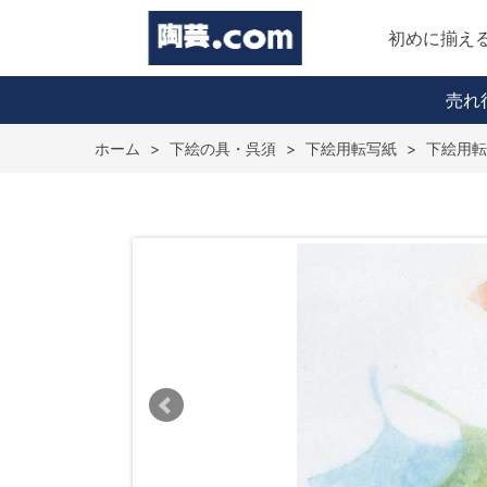
初めに揃え
売れ
ホーム
>
下絵の具・呉須
>
下絵用転写紙
>
下絵用転