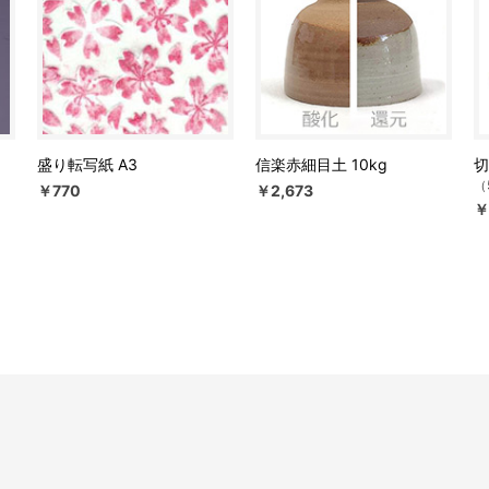
盛り転写紙 A3
信楽赤細目土 10kg
切
（
￥770
￥2,673
￥