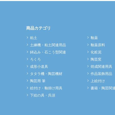
商品カテゴリ
粘土
釉薬
土練機・粘土関連用品
釉薬原料
鋳込み・石こう型関連
化粧泥
ろくろ
陶芸窯
成形小道具
焼成関連用具
タタラ機・陶芸機材
作品装飾用品
陶芸用 筆
上絵付け
絵付け・釉掛け用具
書籍・陶芸関
下絵の具・呉須