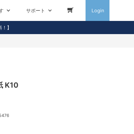
す
サポート
Login
料！】
 K10
5476