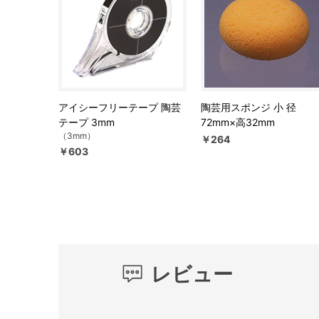
アイシーフリーテープ 陶芸
陶芸用スポンジ 小 径
テープ 3mm
72mm×高32mm
（3mm）
￥264
￥603
レビュー