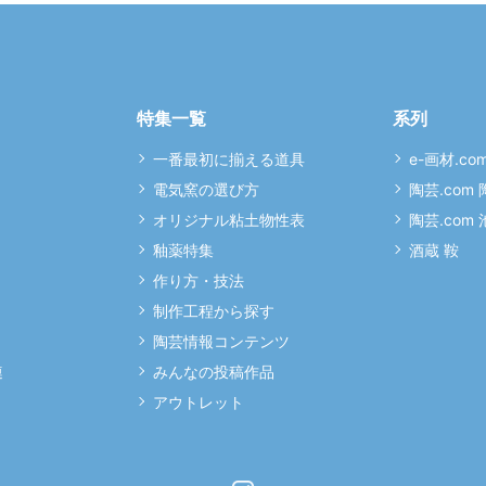
特集一覧
系列
一番最初に揃える道具
e-画材.co
電気窯の選び方
陶芸.com
オリジナル粘土物性表
陶芸.com
釉薬特集
酒蔵 鞍
作り方・技法
制作工程から探す
陶芸情報コンテンツ
連
みんなの投稿作品
アウトレット