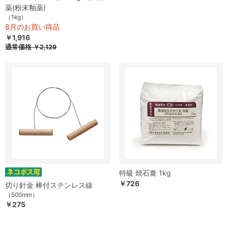
薬(粉末釉薬)
（1kg）
8月のお買い得品
￥1,916
通常価格
￥2,129
特級 焼石膏 1kg
￥726
切り針金 棒付ステンレス線
（500mm）
￥275