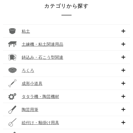
カテゴリから探す
粘土
土練機・粘土関連用品
鋳込み・石こう型関連
ろくろ
成形小道具
タタラ機・陶芸機材
陶芸用筆
絵付け・釉掛け用具