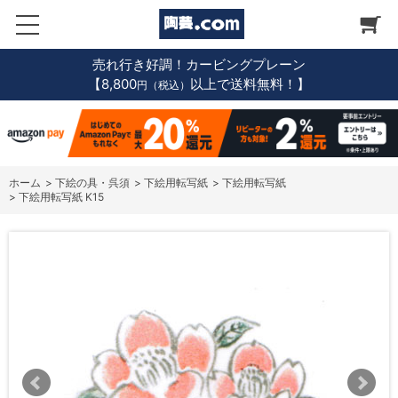
売れ行き好調！カービングプレーン
【8,800
以上で送料無料！】
円（税込）
ホーム
>
下絵の具・呉須
>
下絵用転写紙
>
下絵用転写紙
>
下絵用転写紙 K15