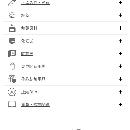
下絵の具・呉須
釉薬
釉薬原料
化粧泥
陶芸窯
焼成関連用具
作品装飾用品
上絵付け
書籍・陶芸関連