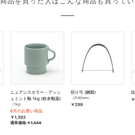
の商品を買った人はこんな商品も買ってい
ニュアンスカラー・アッシ
切り弓 (鋼製)
信
（巾80mm）
ュミント釉 1kg (粉末釉薬)
￥
（1kg）
￥299
8月のお買い得品
￥1,393
通常価格
￥1,548