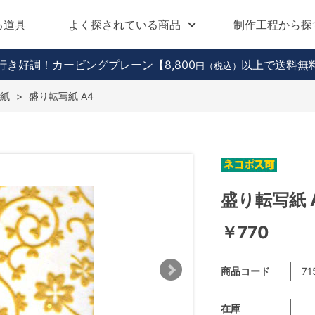
る道具
よく探されている商品
制作工程から探
行き好調！カービングプレーン
【8,800
以上で送料無
円（税込）
紙
>
盛り転写紙 A4
盛り転写紙 
￥770
商品コード
71
在庫