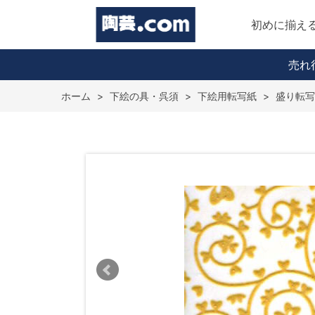
初めに揃え
売れ
ホーム
>
下絵の具・呉須
>
下絵用転写紙
>
盛り転写