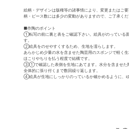
絵柄・デザインは版権等の諸事情により、変更またはご要
柄・ピース数には多少の変動がありますので、ご了承くだ
■作陶のポイント
①転写の前に裏と表をご確認下さい。絵具がのっている
す。
②絵具をのせやすくするため、生地を濡らします。
あらかじめ少量の水を含ませた陶芸用のスポンジで軽く生
ほこりやちりを払う程度で結構です。
③①で確認した表側を生地にあてます。水分を含ませた
全体的に張り付くまで数回繰り返します。
④絵具が生地にしっかりのっているか確かめるように、