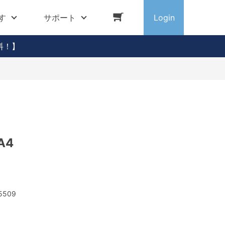
す
サポート
Login
料！】
A4
5509