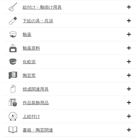
絵付け・釉掛け用具
下絵の具・呉須
釉薬
釉薬原料
化粧泥
陶芸窯
焼成関連用具
作品装飾用品
上絵付け
書籍・陶芸関連