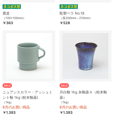
鹿皮
彫塑ベラ No.18
（100×100mm）
（長200mm～210mm）
￥363
￥528
ニュアンスカラー・アッシュミ
月白釉 1kg 灰釉薬Ａ（粉末釉
ント釉 1kg (粉末釉薬)
薬）
（1kg）
（1kg）
8月のお買い得品
8月のお買い得品
￥1,393
￥1,393