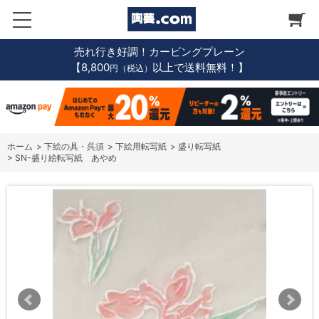
売れ行き好調！カービングプレーン
【8,800
以上で送料無料！】
円（税込）
ホーム
>
下絵の具・呉須
>
下絵用転写紙
>
盛り転写紙
>
SN-盛り絵転写紙 あやめ