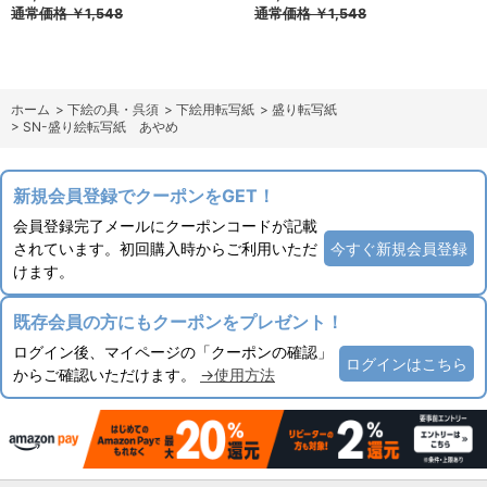
通常価格
￥1,548
通常価格
￥1,548
ホーム
>
下絵の具・呉須
>
下絵用転写紙
>
盛り転写紙
>
SN-盛り絵転写紙 あやめ
新規会員登録でクーポンをGET！
会員登録完了メールにクーポンコードが記載
されています。初回購入時からご利用いただ
今すぐ新規会員登録
けます。
既存会員の方にもクーポンをプレゼント！
ログイン後、マイページの「クーポンの確認」
ログインはこちら
からご確認いただけます。
→使用方法