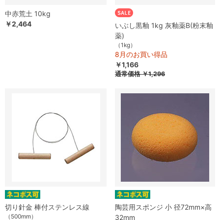
中赤荒土 10kg
￥2,464
いぶし黒釉 1kg 灰釉薬B(粉末釉
薬)
（1kg）
8月のお買い得品
￥1,166
通常価格
￥1,296
切り針金 棒付ステンレス線
陶芸用スポンジ 小 径72mm×高
（500mm）
32mm