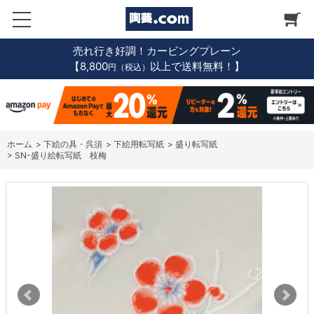
売れ行き好調！カービングプレーン
【8,800
以上で送料無料！】
円（税込）
ホーム
>
下絵の具・呉須
>
下絵用転写紙
>
盛り転写紙
>
SN-盛り絵転写紙 枝梅