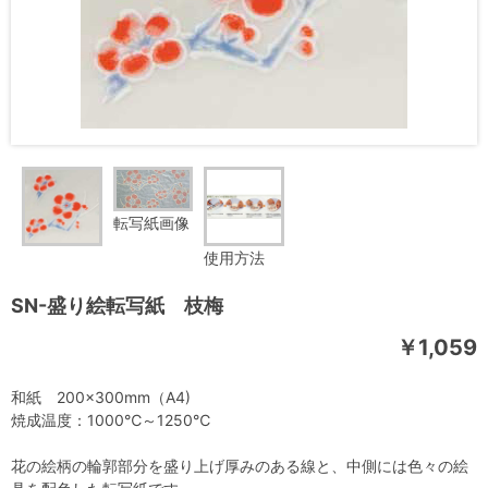
転写紙画像
使用方法
SN-盛り絵転写紙 枝梅
￥1,059
和紙 200×300mm（A4)
焼成温度：1000℃～1250℃
花の絵柄の輪郭部分を盛り上げ厚みのある線と、中側には色々の絵