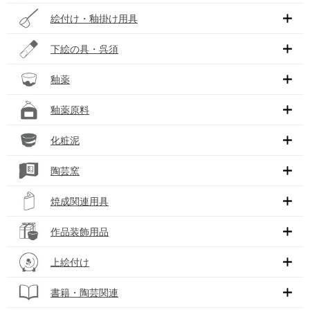
絵付け・釉掛け用具
下絵の具・呉須
釉薬
釉薬原料
化粧泥
陶芸窯
焼成関連用具
作品装飾用品
上絵付け
書籍・陶芸関連