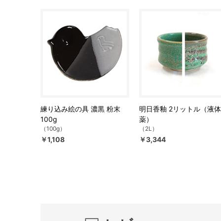
練り込み絵の具 濃黒 粉末
明日香釉 2リットル（液
100g
薬）
（100g）
（2L）
￥1,108
￥3,344