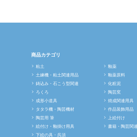
商品カテゴリ
粘土
釉薬
土練機・粘土関連用品
釉薬原料
鋳込み・石こう型関連
化粧泥
ろくろ
陶芸窯
成形小道具
焼成関連用具
タタラ機・陶芸機材
作品装飾用品
陶芸用 筆
上絵付け
絵付け・釉掛け用具
書籍・陶芸関
下絵の具・呉須