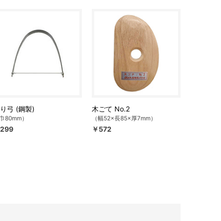
り弓 (鋼製)
木ごて No.2
巾80mm）
（幅52×長85×厚7mm）
299
￥572