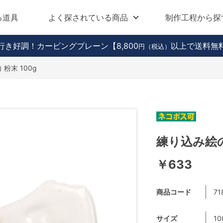
る道具
よく探されている商品
制作工程から探
行き好調！カービングプレーン
【8,800
以上で送料無
円（税込）
粉末 100g
練り込み絵の具
￥633
商品コード
71
サイズ
10