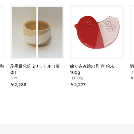
体釉
刷毛目化粧 2リットル（液
練り込み絵の具 赤 粉末
切
（
体）
100g
（2L）
（100g）
￥
￥2,288
￥2,277