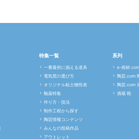
特集一覧
系列
一番最初に揃える道具
e-画材.co
電気窯の選び方
陶芸.com
オリジナル粘土物性表
陶芸.com
釉薬特集
酒蔵 鞍
作り方・技法
制作工程から探す
陶芸情報コンテンツ
連
みんなの投稿作品
アウトレット