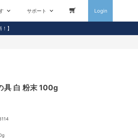
す
サポート
Login
料！】
 白 粉末 100g
8114
0g