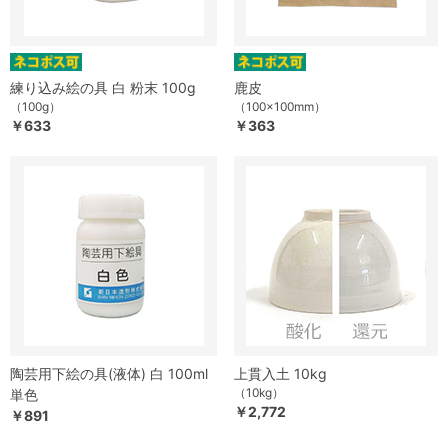
練り込み絵の具 白 粉末 100g
鹿皮
（100g）
（100×100mm）
￥633
￥363
陶芸用下絵の具(液体) 白 100ml
上貫入土 10kg
（10kg）
単色
￥2,772
￥891