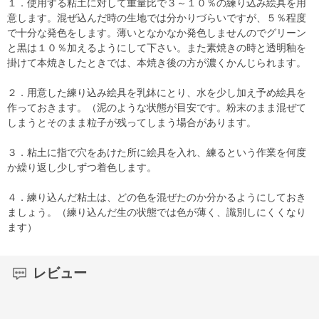
１．使用する粘土に対して重量比で３～１０％の練り込み絵具を用
意します。混ぜ込んだ時の生地では分かりづらいですが、５％程度
で十分な発色をします。薄いとなかなか発色しませんのでグリーン
と黒は１０％加えるようにして下さい。また素焼きの時と透明釉を
掛けて本焼きしたときでは、本焼き後の方が濃くかんじられます。
２．用意した練り込み絵具を乳鉢にとり、水を少し加え予め絵具を
作っておきます。（泥のような状態が目安です。粉末のまま混ぜて
しまうとそのまま粒子が残ってしまう場合があります。
３．粘土に指で穴をあけた所に絵具を入れ、練るという作業を何度
か繰り返し少しずつ着色します。
４．練り込んだ粘土は、どの色を混ぜたのか分かるようにしておき
ましょう。（練り込んだ生の状態では色が薄く、識別しにくくなり
ます）
レビュー