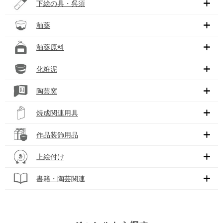
下絵の具・呉須
釉薬
釉薬原料
化粧泥
陶芸窯
焼成関連用具
作品装飾用品
上絵付け
書籍・陶芸関連