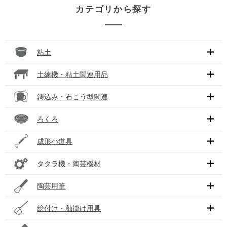
カテゴリから探す
粘土
土練機・粘土関連用品
鋳込み・石こう型関連
ろくろ
成形小道具
タタラ機・陶芸機材
陶芸用筆
絵付け・釉掛け用具