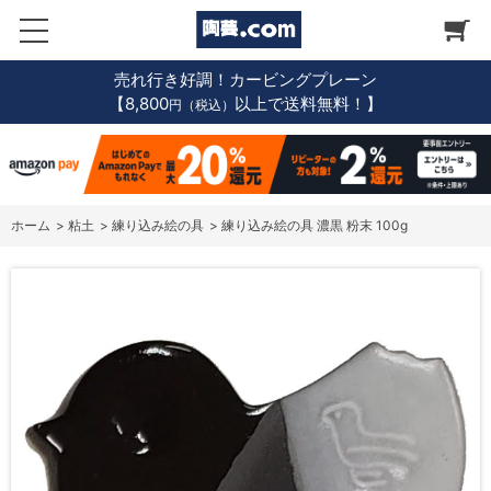
売れ行き好調！カービングプレーン
【8,800
以上で送料無料！】
円（税込）
ホーム
>
粘土
>
練り込み絵の具
>
練り込み絵の具 濃黒 粉末 100g