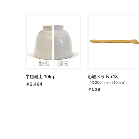
半磁器土 10kg
彫塑ベラ No.18
（長200mm～210mm）
￥2,464
￥528