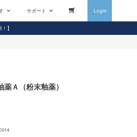
す
サポート
Login
料！】
 灰釉薬Ａ（粉末釉薬）
0014