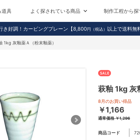
る道具
よく探されている商品
制作工程から探
行き好調！カービングプレーン
【8,800
以上で送料無
円（税込）
釉 1kg 灰釉薬Ａ（粉末釉薬）
萩釉 1kg
8月のお買い得品
￥1,166
通常価格
￥1,296
商品コード
72