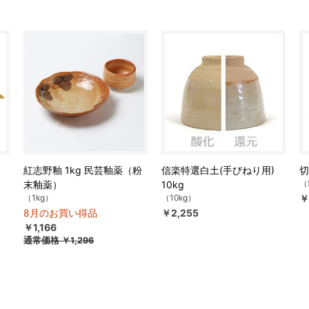
紅志野釉 1kg 民芸釉薬（粉
信楽特選白土(手びねり用)
切
（
末釉薬）
10kg
（1kg）
（10kg）
￥
8月のお買い得品
￥2,255
￥1,166
通常価格
￥1,296