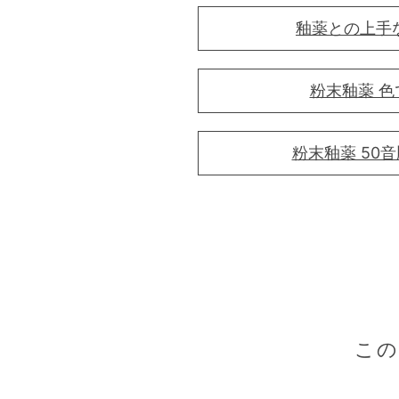
釉薬との上手
粉末釉薬 色
粉末釉薬 50
こ