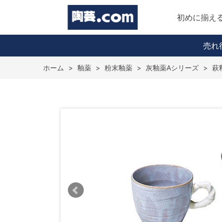
初めに揃え
売れ
ホーム
>
釉薬
>
粉末釉薬
>
灰釉薬Aシリーズ
>
萩