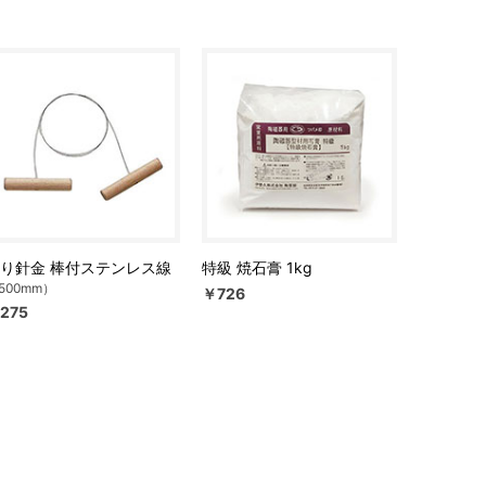
り針金 棒付ステンレス線
特級 焼石膏 1kg
500mm）
￥726
275