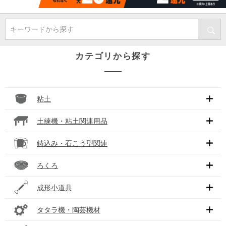
キーワードから探す
カテゴリから探す
粘土
土練機・粘土関連用品
鋳込み・石こう型関連
ろくろ
成形小道具
タタラ機・陶芸機材