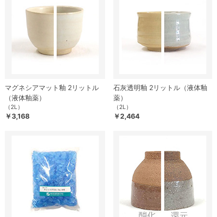
マグネシアマット釉 2リットル
石灰透明釉 2リットル（液体釉
（液体釉薬）
薬）
（2L）
（2L）
￥3,168
￥2,464