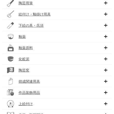
陶芸用筆
絵付け・釉掛け用具
下絵の具・呉須
釉薬
釉薬原料
化粧泥
陶芸窯
焼成関連用具
作品装飾用品
上絵付け