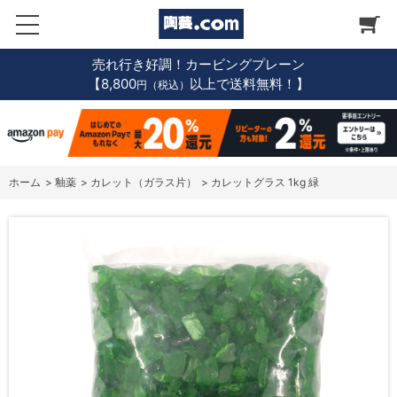
売れ行き好調！カービングプレーン
【8,800
以上で送料無料！】
円（税込）
ホーム
>
釉薬
>
カレット（ガラス片）
>
カレットグラス 1kg 緑