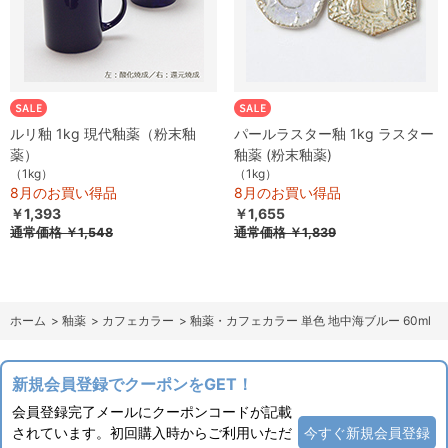
ルリ釉 1kg 現代釉薬（粉末釉
パールラスター釉 1kg ラスター
薬）
釉薬 (粉末釉薬)
（1kg）
（1kg）
8月のお買い得品
8月のお買い得品
￥1,393
￥1,655
通常価格
￥1,548
通常価格
￥1,839
ホーム
>
釉薬
>
カフェカラー
>
釉薬・カフェカラー 単色 地中海ブルー 60ml
新規会員登録でクーポンをGET！
会員登録完了メールにクーポンコードが記載
されています。初回購入時からご利用いただ
今すぐ新規会員登録