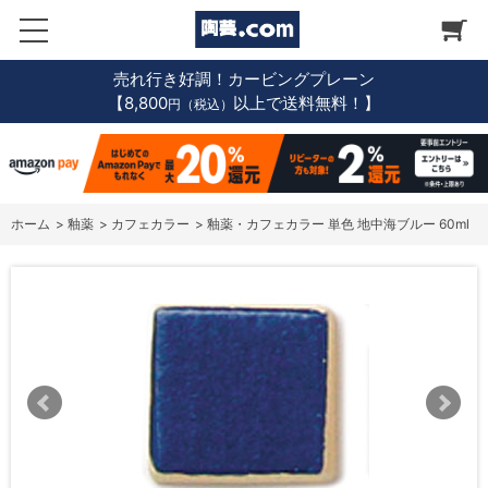
売れ行き好調！カービングプレーン
【8,800
以上で送料無料！】
円（税込）
ホーム
>
釉薬
>
カフェカラー
>
釉薬・カフェカラー 単色 地中海ブルー 60ml