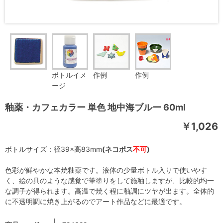
ボトルイメ
作例
作例
ージ
釉薬・カフェカラー 単色 地中海ブルー 60ml
￥1,026
ボトルサイズ：径39×高83mm
(ネコポス
不可
)
色彩が鮮やかな本焼釉薬です。液体の少量ボトル入りで使いやす
く、絵の具のような感覚で筆塗りをして施釉しますが、比較的均一
な調子が得られます。高温で焼く程に釉調にツヤが出ます。全体的
に不透明調に焼き上がるのでアート作品などに最適です。