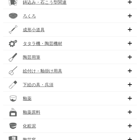
鋳込み・石こう型関連
ろくろ
成形小道具
タタラ機・陶芸機材
陶芸用筆
絵付け・釉掛け用具
下絵の具・呉須
釉薬
釉薬原料
化粧泥
陶芸窯