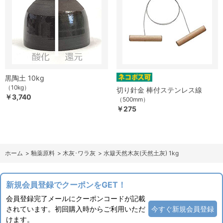
黒陶土 10kg
（10kg）
切り針金 棒付ステンレス線
￥3,740
（500mm）
￥275
ホーム
>
釉薬原料
>
木灰･ワラ灰
>
水簸天然木灰(天然土灰) 1kg
新規会員登録でクーポンをGET！
会員登録完了メールにクーポンコードが記載
されています。初回購入時からご利用いただ
今すぐ新規会員登録
けます。