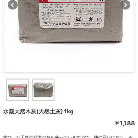
水簸天然木灰(天然土灰) 1kg
￥1,188
水ひした天然の雑木の灰を使っていますので、釉の変化におもしろ