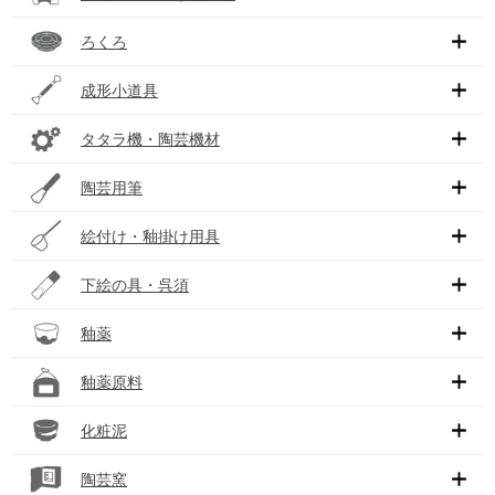
ろくろ
成形小道具
タタラ機・陶芸機材
陶芸用筆
絵付け・釉掛け用具
下絵の具・呉須
釉薬
釉薬原料
化粧泥
陶芸窯