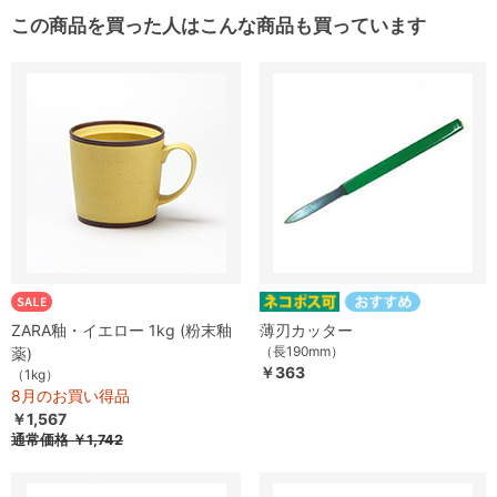
この商品を買った人はこんな商品も買っています
ZARA釉・イエロー 1kg (粉末釉
薄刃カッター
（長190mm）
薬)
￥363
（1kg）
8月のお買い得品
￥1,567
通常価格
￥1,742