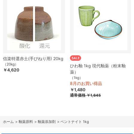
信楽特選赤土(手びねり用) 20kg
（20kg）
ひわ釉 1kg 現代釉薬（粉末釉
￥4,620
薬）
（1kg）
8月のお買い得品
￥1,480
通常価格
￥1,645
ホーム
>
釉薬原料
>
釉薬添加剤
>
ベントナイト 1kg