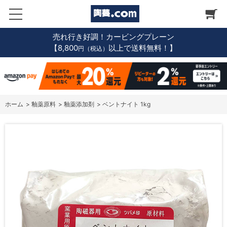
売れ行き好調！カービングプレーン
【8,800
以上で送料無料！】
円（税込）
ホーム
>
釉薬原料
>
釉薬添加剤
>
ベントナイト 1kg