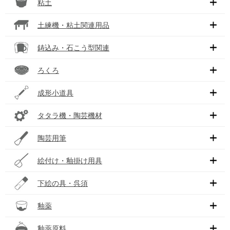
粘土
土練機・粘土関連用品
鋳込み・石こう型関連
ろくろ
成形小道具
タタラ機・陶芸機材
陶芸用筆
絵付け・釉掛け用具
下絵の具・呉須
釉薬
釉薬原料