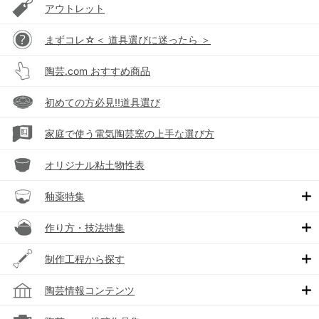
アウトレット
まずコレ☆＜ 道具選びに迷ったら ＞
陶芸.com おすすめ商品
初めての方必見!!道具選び
家庭で使う電気陶芸窯の上手な選び方
オリジナル粘土物性表
釉薬特集
作り方・技法特集
制作工程から探す
陶芸情報コンテンツ