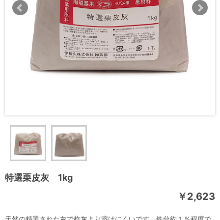
特選栗皮灰 1kg
￥2,623
天然の精選された灰で柞灰より溶けにくいです。鉄分約１％程度で