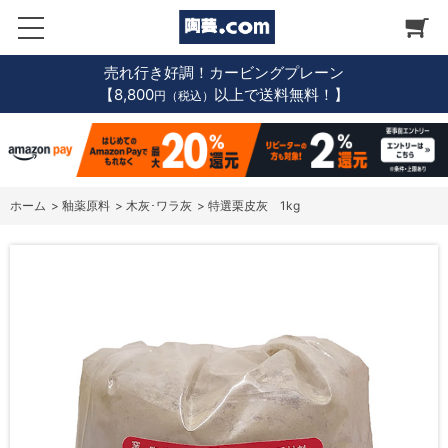
売れ行き好調！カービングプレーン
【8,800
以上で送料無料！】
円（税込）
ホーム
>
釉薬原料
>
木灰･ワラ灰
>
特選栗皮灰 1kg