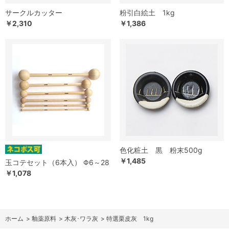
サークルカッター
粉引白絵土 1kg
￥2,310
￥1,386
色化粧土 黒 粉末500g
￥1,485
玉コテセット（6本入） Φ6～28
￥1,078
ホーム
>
釉薬原料
>
木灰･ワラ灰
>
特選栗皮灰 1kg