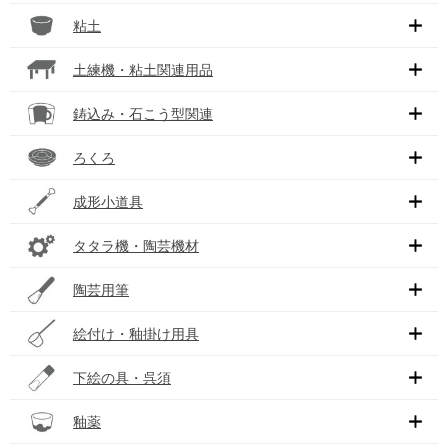
粘土
土練機・粘土関連用品
鋳込み・石こう型関連
ろくろ
成形小道具
タタラ機・陶芸機材
陶芸用筆
絵付け・釉掛け用具
下絵の具・呉須
釉薬