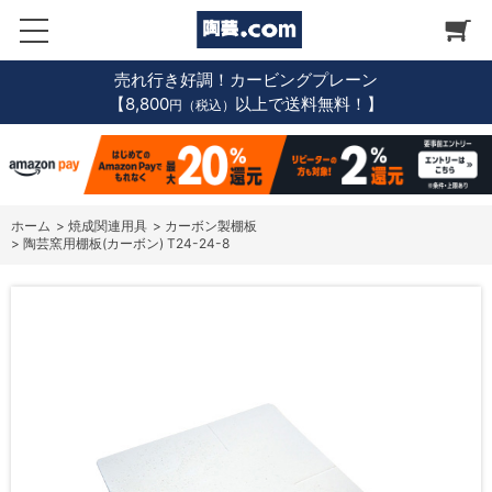
売れ行き好調！カービングプレーン
【8,800
以上で送料無料！】
円（税込）
ホーム
>
焼成関連用具
>
カーボン製棚板
>
陶芸窯用棚板(カーボン) T24-24-8