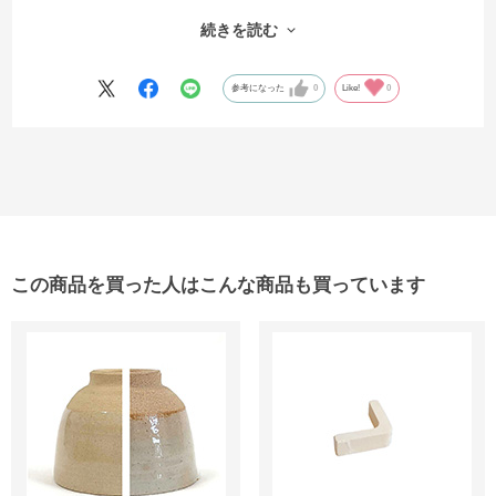
それよりも商品の梱包がとても丁寧で、到着したダンボールの表面に
マジックで配達時の注意書きがありました。丁寧に届けようとの思い
続きを読む
に、大変暖かい気持ちになりました。
参考になった
0
Like!
0
この商品を買った人はこんな商品も買っています