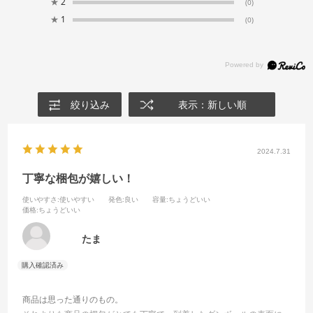
★
2
(0)
★
1
(0)
絞り込み
表示：新しい順
2024.7.31
丁寧な梱包が嬉しい！
使いやすさ
:使いやすい
発色
:良い
容量
:ちょうどいい
価格
:ちょうどいい
たま
商品は思った通りのもの。