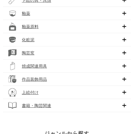
下絵の具・呉須
釉薬
釉薬原料
化粧泥
陶芸窯
焼成関連用具
作品装飾用品
上絵付け
書籍・陶芸関連
ジャンルから探す