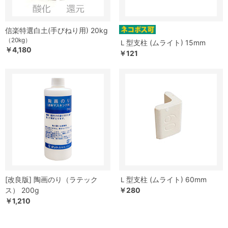
信楽特選白土(手びねり用) 20kg
（20kg）
Ｌ型支柱 (ムライト) 15mm
￥4,180
￥121
[改良版] 陶画のり（ラテック
Ｌ型支柱 (ムライト) 60mm
ス） 200g
￥280
￥1,210