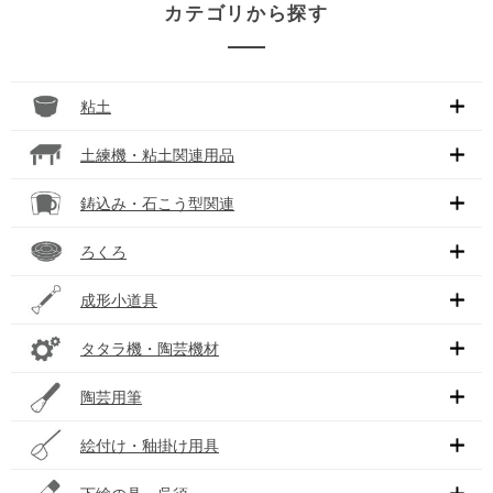
カテゴリから探す
粘土
土練機・粘土関連用品
鋳込み・石こう型関連
ろくろ
成形小道具
タタラ機・陶芸機材
陶芸用筆
絵付け・釉掛け用具