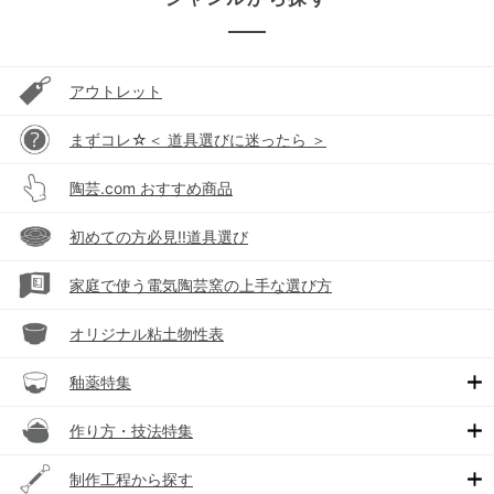
アウトレット
まずコレ☆＜ 道具選びに迷ったら ＞
陶芸.com おすすめ商品
初めての方必見!!道具選び
家庭で使う電気陶芸窯の上手な選び方
オリジナル粘土物性表
釉薬特集
作り方・技法特集
制作工程から探す