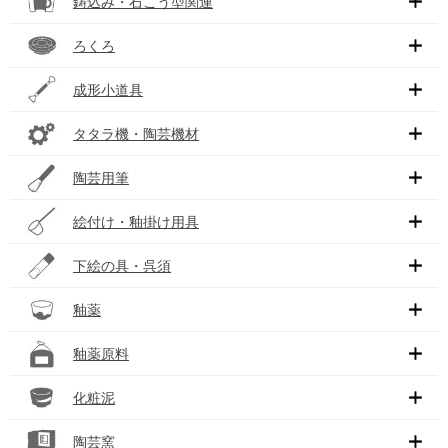
鋳込み・石こう型関連
ろくろ
成形小道具
タタラ機・陶芸機材
陶芸用筆
絵付け・釉掛け用具
下絵の具・呉須
釉薬
釉薬原料
化粧泥
陶芸窯