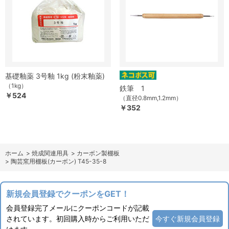
基礎釉薬 3号釉 1kg (粉末釉薬)
（1kg）
鉄筆 1
￥524
（直径0.8mm,1.2mm）
￥352
ホーム
>
焼成関連用具
>
カーボン製棚板
>
陶芸窯用棚板(カーボン) T45-35-8
新規会員登録でクーポンをGET！
会員登録完了メールにクーポンコードが記載
されています。初回購入時からご利用いただ
今すぐ新規会員登録