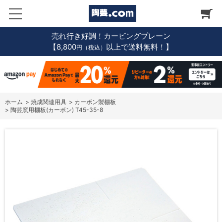
売れ行き好調！カービングプレーン
【8,800
以上で送料無料！】
円（税込）
ホーム
>
焼成関連用具
>
カーボン製棚板
>
陶芸窯用棚板(カーボン) T45-35-8