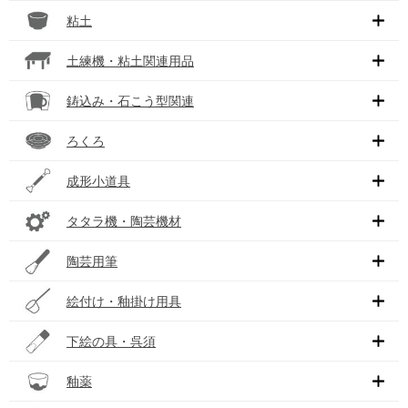
粘土
土練機・粘土関連用品
鋳込み・石こう型関連
ろくろ
成形小道具
タタラ機・陶芸機材
陶芸用筆
絵付け・釉掛け用具
下絵の具・呉須
釉薬