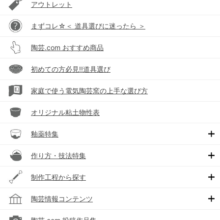
アウトレット
まずコレ☆＜ 道具選びに迷ったら ＞
陶芸.com おすすめ商品
初めての方必見!!道具選び
家庭で使う電気陶芸窯の上手な選び方
オリジナル粘土物性表
釉薬特集
作り方・技法特集
制作工程から探す
陶芸情報コンテンツ