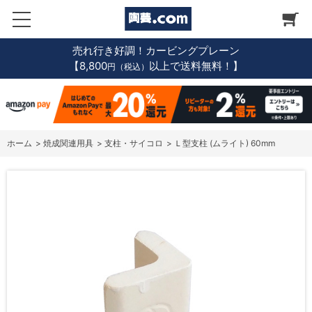
売れ行き好調！カービングプレーン
【8,800
以上で送料無料！】
円（税込）
ホーム
>
焼成関連用具
>
支柱・サイコロ
>
Ｌ型支柱 (ムライト) 60mm