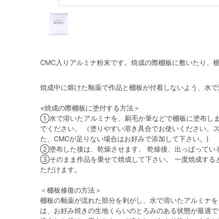
CMC入りアルミナ粉末です。焼成の際棚板に敷いたり、
焼成中に熔けた釉薬で作品と棚板が付着しないよう、水で
<焼成の際棚板に塗付する方法＞
①水で溶いたアルミナを、刷毛か筆などで棚板に塗布しま
でください。 （塗りやすい溶き具合でお使いください。
た、CMCが足りない場合はお好みで添加して下さい。)
②塗布した後は、乾燥させます。 乾燥後、出っぱってい
③そのまま作品を乗せて焼成して下さい。 一度焼成する
ただけます。
＜棚板修復の方法＞
棚板の釉薬が流れた部分を剥がし、水で溶いたアルミナを
は、お好み焼きの生地くらいのとろみのある状態が最適で