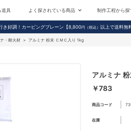
る道具
よく探されている商品
制作工程から探
行き好調！カービングプレーン
【8,800
以上で送料無
円（税込）
ナ・耐火材
>
アルミナ 粉末 ＣＭＣ入り 1kg
アルミナ 粉
￥783
商品コード
73
在庫