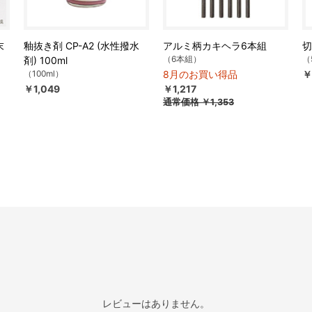
末
釉抜き剤 CP-A2 (水性撥水
アルミ柄カキヘラ6本組
切
（6本組）
（
剤) 100ml
（100ml）
8月のお買い得品
￥
￥1,049
￥1,217
通常価格
￥1,353
レビューはありません。