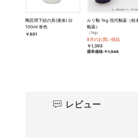
陶芸用下絵の具(液体) 白
ルリ釉 1kg 現代釉薬（粉
100ml 単色
釉薬）
（1kg）
￥891
8月のお買い得品
￥1,393
通常価格
￥1,548
レビュー