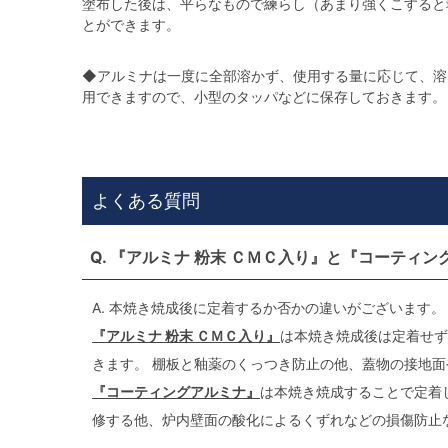
塗布した後は、平らなもので練らし（あまり強くこすると
とができます。
◆アルミナは一度に全部溶かず、使用する量に応じて、溶
用できますので、小型のタッパなどに保存しておきます。
よくある質問
Q. 『アルミナ 粉末 ＣＭＣ入り』と『コーティン
A. 本焼き焼成後に定着するか否かの違いがございます。
『アルミナ 粉末 ＣＭＣ入り』
は本焼き焼成後は定着せず
きます。 棚板と釉薬のくっつき防止の他、蓋物の接地
『コーティングアルミナ』
は本焼き焼成することで定着
修する他、炉内壁面の酸化によるくずれなどの損傷防止