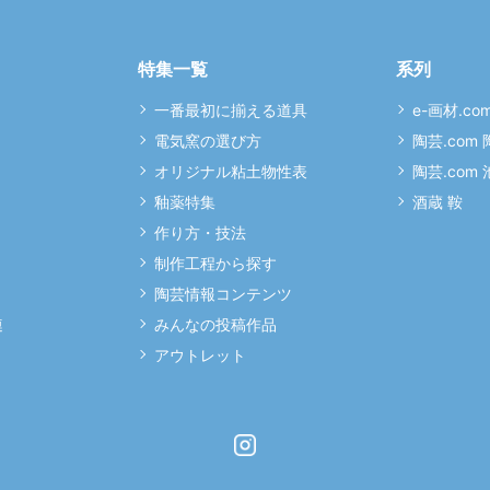
特集一覧
系列
一番最初に揃える道具
e-画材.co
電気窯の選び方
陶芸.com
オリジナル粘土物性表
陶芸.com
釉薬特集
酒蔵 鞍
作り方・技法
制作工程から探す
陶芸情報コンテンツ
連
みんなの投稿作品
アウトレット
Instagram