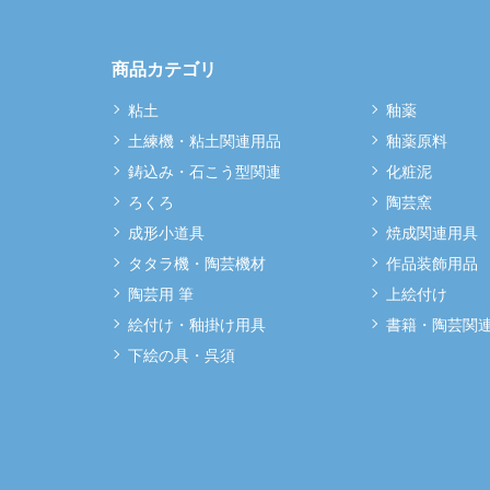
商品カテゴリ
粘土
釉薬
土練機・粘土関連用品
釉薬原料
鋳込み・石こう型関連
化粧泥
ろくろ
陶芸窯
成形小道具
焼成関連用具
タタラ機・陶芸機材
作品装飾用品
陶芸用 筆
上絵付け
絵付け・釉掛け用具
書籍・陶芸関
下絵の具・呉須