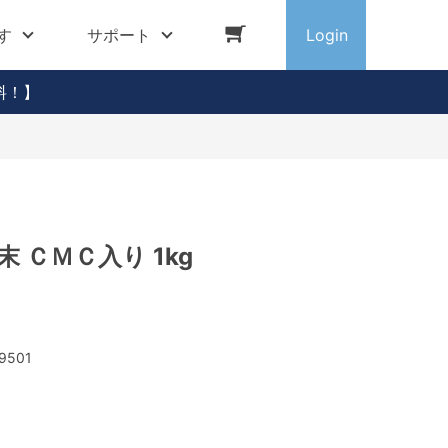
す
サポート
Login
料！】
末 ＣＭＣ入り 1kg
9501