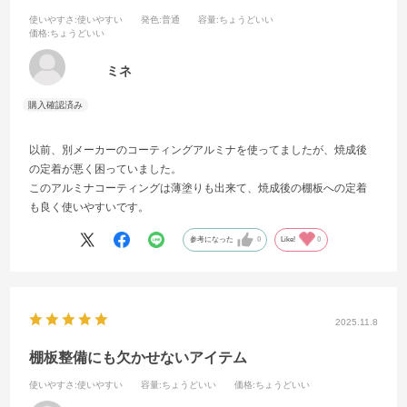
使いやすさ
:使いやすい
発色
:普通
容量
:ちょうどいい
価格
:ちょうどいい
ミネ
以前、別メーカーのコーティングアルミナを使ってましたが、焼成後
の定着が悪く困っていました。
このアルミナコーティングは薄塗りも出来て、焼成後の棚板への定着
も良く使いやすいです。
参考になった
0
Like!
0
2025.11.8
棚板整備にも欠かせないアイテム
使いやすさ
:使いやすい
容量
:ちょうどいい
価格
:ちょうどいい