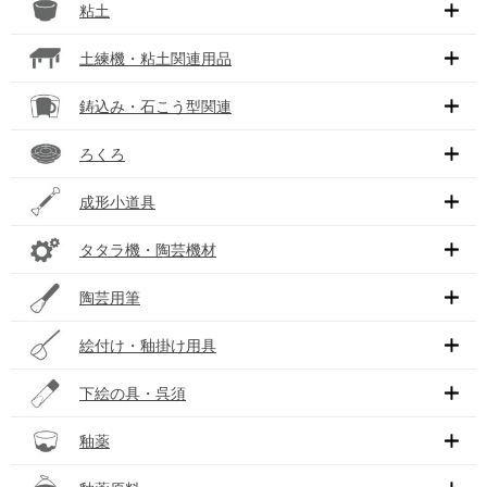
粘土
土練機・粘土関連用品
鋳込み・石こう型関連
ろくろ
成形小道具
タタラ機・陶芸機材
陶芸用筆
絵付け・釉掛け用具
下絵の具・呉須
釉薬