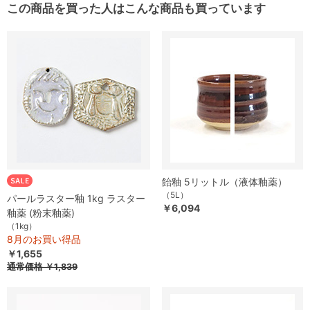
この商品を買った人はこんな商品も買っています
飴釉 5リットル（液体釉薬）
（5L）
パールラスター釉 1kg ラスター
￥6,094
釉薬 (粉末釉薬)
（1kg）
8月のお買い得品
￥1,655
通常価格
￥1,839