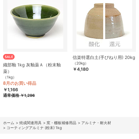
信楽特選白土(手びねり用) 20kg
（20kg）
織部釉 1kg 灰釉薬Ａ（粉末釉
￥4,180
薬）
（1kg）
8月のお買い得品
￥1,166
通常価格
￥1,296
ホーム
>
焼成関連用具
>
窯・棚板補修用品
>
アルミナ・耐火材
>
コーティングアルミナ (粉末) 1kg