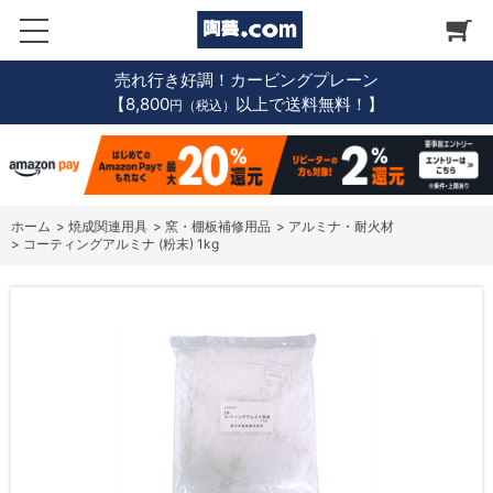
売れ行き好調！カービングプレーン
【8,800
以上で送料無料！】
円（税込）
ホーム
>
焼成関連用具
>
窯・棚板補修用品
>
アルミナ・耐火材
>
コーティングアルミナ (粉末) 1kg