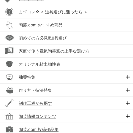
まずコレ☆＜ 道具選びに迷ったら ＞
陶芸.com おすすめ商品
初めての方必見!!道具選び
家庭で使う電気陶芸窯の上手な選び方
オリジナル粘土物性表
釉薬特集
作り方・技法特集
制作工程から探す
陶芸情報コンテンツ
陶芸.com 投稿作品集