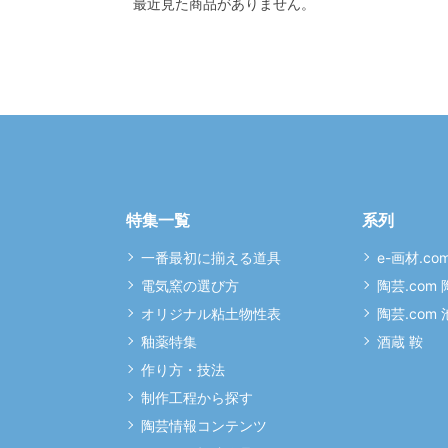
最近見た商品がありません。
特集一覧
系列
一番最初に揃える道具
e-画材.co
電気窯の選び方
陶芸.com
オリジナル粘土物性表
陶芸.com
釉薬特集
酒蔵 鞍
作り方・技法
制作工程から探す
陶芸情報コンテンツ