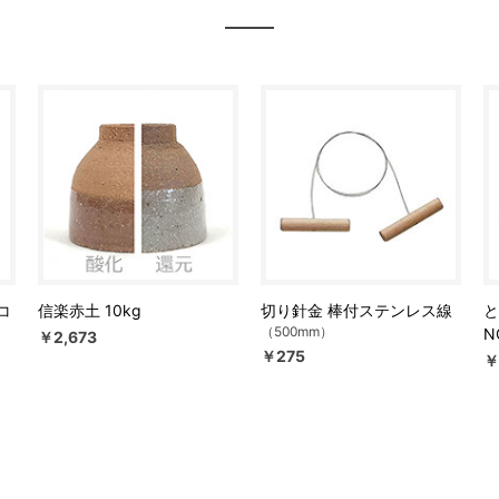
コ
信楽赤土 10kg
切り針金 棒付ステンレス線
と
（500mm）
N
￥2,673
￥275
￥