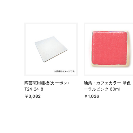
陶芸窯用棚板(カーボン)
釉薬・カフェカラー 単色 
T24-24-8
ーラルピンク 60ml
￥3,082
￥1,026