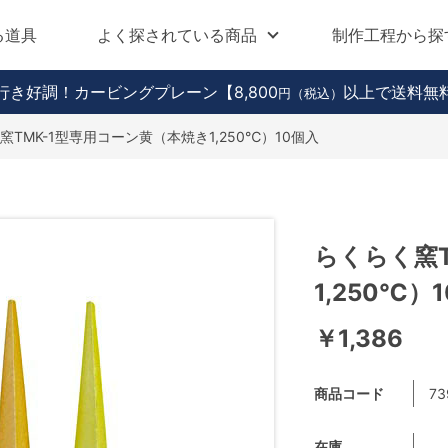
る道具
よく探されている商品
制作工程から探
行き好調！カービングプレーン
【8,800
以上で送料無
円（税込）
窯TMK-1型専用コーン黄（本焼き1,250℃）10個入
らくらく窯T
1,250℃）
￥1,386
商品コード
73
在庫