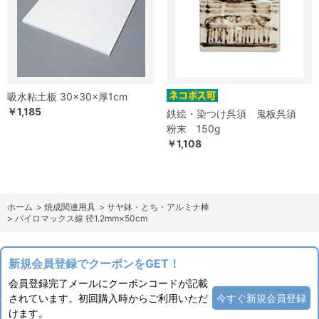
吸水粘土板 30×30×厚1cm
￥1,185
鉄絵・染つけ呉須 鬼板呉須
粉末 150g
￥1,108
ホーム
>
焼成関連用具
>
サヤ鉢・とち・アルミナ棒
>
パイロマックス線 径1.2mm×50cm
新規会員登録でクーポンをGET！
会員登録完了メールにクーポンコードが記載
されています。初回購入時からご利用いただ
今すぐ新規会員登録
けます。