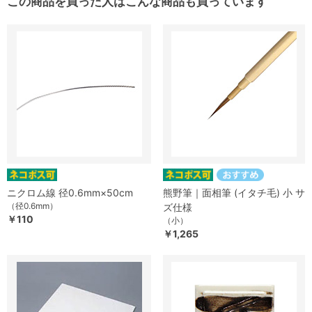
この商品を買った人はこんな商品も買っています
ニクロム線 径0.6mm×50cm
熊野筆｜面相筆 (イタチ毛) 小 サ
（径0.6mm）
ズ仕様
￥110
（小）
￥1,265