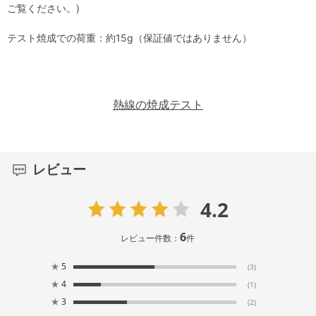
ご覧ください。)
テスト焼成での荷重：約15g（保証値ではありません）
熱線の焼成テスト
レビュー
4.2
6
レビュー件数：
件
★
5
(3)
★
4
(1)
★
3
(2)