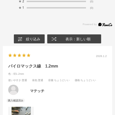
★
2
(0)
★
1
(0)
絞り込み
表示：新しい順
2026.1.2
パイロマックス線 1.2mm
色：径1.2mm
使いやすさ
:普通
発色
:普通
容量
:ちょうどいい
価格
:ちょうどいい
マテッチ