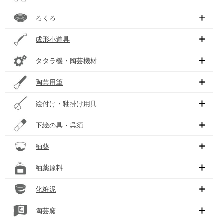
ろくろ
成形小道具
タタラ機・陶芸機材
陶芸用筆
絵付け・釉掛け用具
下絵の具・呉須
釉薬
釉薬原料
化粧泥
陶芸窯