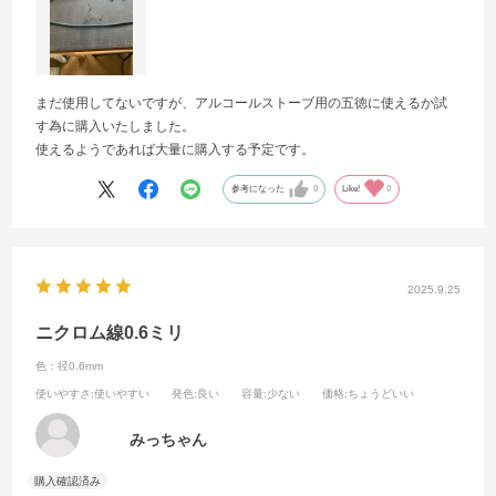
まだ使用してないですが、アルコールストーブ用の五徳に使えるか試
す為に購入いたしました。
使えるようであれば大量に購入する予定です。
参考になった
0
Like!
0
2025.9.25
ニクロム線0.6ミリ
色：径0.6mm
使いやすさ
:使いやすい
発色
:良い
容量
:少ない
価格
:ちょうどいい
みっちゃん