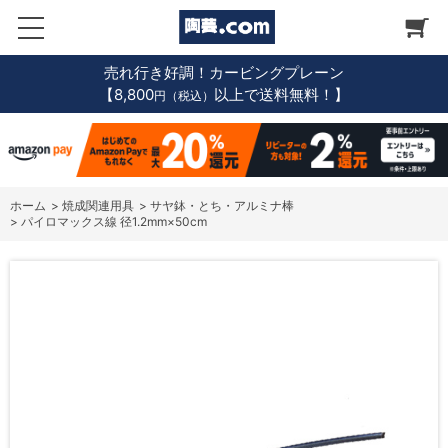
売れ行き好調！カービングプレーン
【8,800
以上で送料無料！】
円（税込）
ホーム
>
焼成関連用具
>
サヤ鉢・とち・アルミナ棒
>
パイロマックス線 径1.2mm×50cm