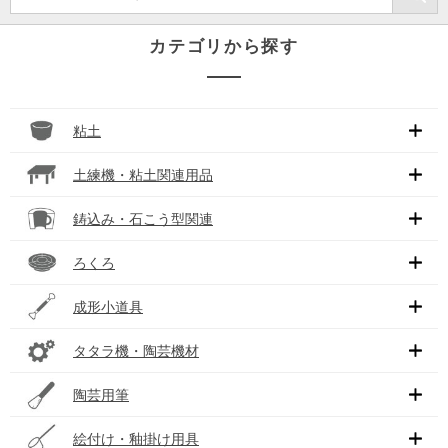
カテゴリから探す
粘土
土練機・粘土関連用品
鋳込み・石こう型関連
ろくろ
成形小道具
タタラ機・陶芸機材
陶芸用筆
絵付け・釉掛け用具