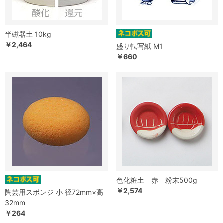
半磁器土 10kg
￥2,464
盛り転写紙 M1
￥660
色化粧土 赤 粉末500g
￥2,574
陶芸用スポンジ 小 径72mm×高
32mm
￥264