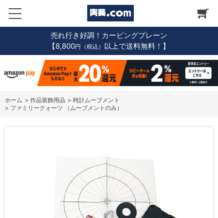
売れ行き好調！カービングプレーン
【8,800
以上で送料無料！】
円（税込）
ホーム
>
作品装飾用品
>
時計ムーブメント
>
ファミリークォーツ （ムーブメントのみ）