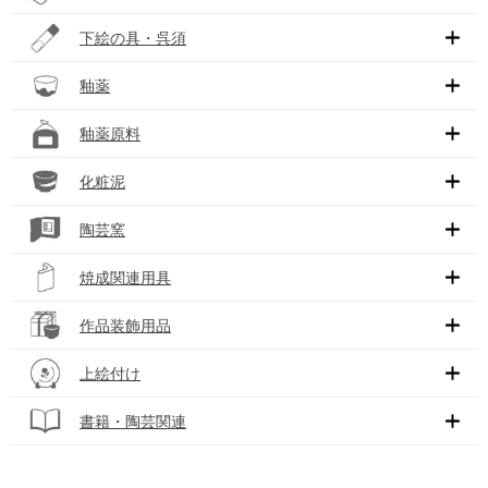
下絵の具・呉須
釉薬
釉薬原料
化粧泥
陶芸窯
焼成関連用具
作品装飾用品
上絵付け
書籍・陶芸関連