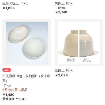
生白化粧土 1kg
黒陶土 10kg
（10kg）
￥1,089
￥3,740
京白土 10kg
￥2,024
白失透釉 1kg 灰釉薬B（粉末釉
薬）
（1kg）
8月のお買い得品
￥1,480
通常価格
￥1,645