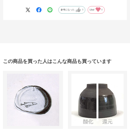
びで「間違いない！コレ！コレ！コレ！(^ ^)」とw！何回も感謝されま
した。陶芸ドットコムさんのご配慮と、品質の良さに感謝です。あり
参考になった
0
Like!
0
がとうございました！
この商品を買った人はこんな商品も買っています