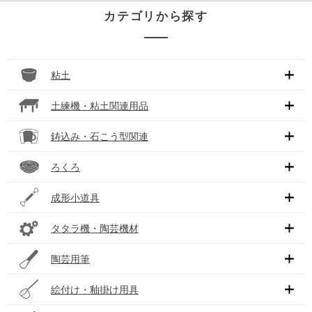
カテゴリから探す
粘土
土練機・粘土関連用品
鋳込み・石こう型関連
ろくろ
成形小道具
タタラ機・陶芸機材
陶芸用筆
絵付け・釉掛け用具