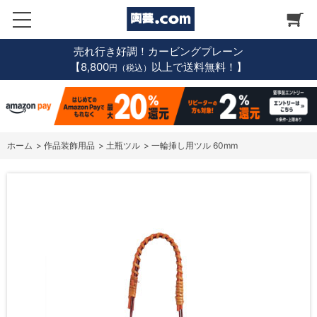
売れ行き好調！カービングプレーン
【8,800
以上で送料無料！】
円（税込）
ホーム
>
作品装飾用品
>
土瓶ツル
>
一輪挿し用ツル 60mm