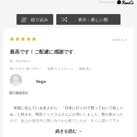
絞り込み
表示：新しい順
2026.3.17
最高です！ご配慮に感謝です
色：6cm×8cm
使いやすさ
:使いやすい
容量
:ちょうどいい
価格
:安い
Vega
米国に住んでいる友人から、「日本に行くので買っておいて欲しい
🙏」と頼まれ、陶芸ドットコムさんにお伺いしました。数が多かった
ので、友人の来日中に間に合うか心配でしたが、すぐに調べて下さ
り、大丈夫との事。他のものもお願いしたのですが、一緒に梱包して
続きを読む
くださったので、箱を開けずにそのまま友人に渡せました。もう大喜