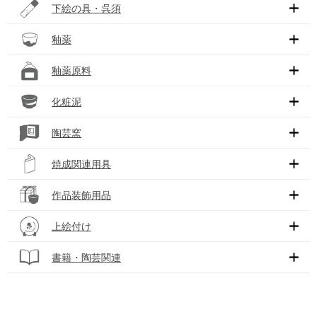
下絵の具・呉須
釉薬
釉薬原料
化粧泥
陶芸窯
焼成関連用具
作品装飾用品
上絵付け
書籍・陶芸関連