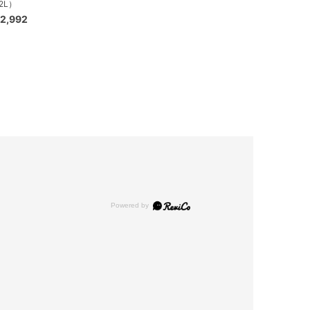
2L）
2,992