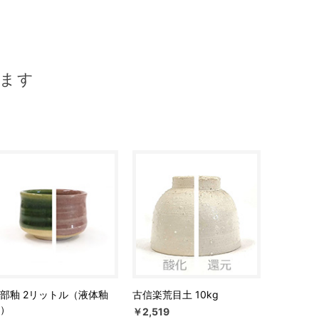
ます
部釉 2リットル（液体釉
古信楽荒目土 10kg
）
￥2,519