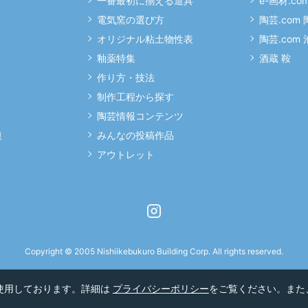
一番最初に揃える道具
e-画材.co
電気窯の選び方
陶芸.com
オリジナル粘土物性表
陶芸.com
釉薬特集
酒蔵 鞍
作り方・技法
制作工程から探す
陶芸情報コンテンツ
連
みんなの投稿作品
アウトレット
Instagram
Copyright © 2005 Nishiikebukuro Building Corp. All rights reserved.
を使用しております。詳細は
プライバシーポリシー
をご覧ください。また