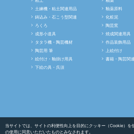
粘土
釉薬
土練機・粘土関連用品
釉薬原料
鋳込み・石こう型関連
化粧泥
ろくろ
陶芸窯
成形小道具
焼成関連用具
タタラ機・陶芸機材
作品装飾用品
陶芸用 筆
上絵付け
絵付け・釉掛け用具
書籍・陶芸関
下絵の具・呉須
当サイトでは、サイトの利便性向上を目的にクッキー（Cookie）
の使用に同意いただいたものとみなされます。