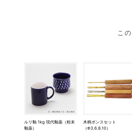
こ
ルリ釉 1kg 現代釉薬（粉末
木柄ポンスセット
釉薬）
（Φ3.6.8.10）