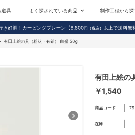
る道具
よく探されている商品
制作工程から探
行き好調！カービングプレーン
【8,800
以上で送料無
円（税込）
>
有田上絵の具（粉状・有鉛） 白盛 50g
有田上絵の具
￥1,540
商品コード
75
在庫