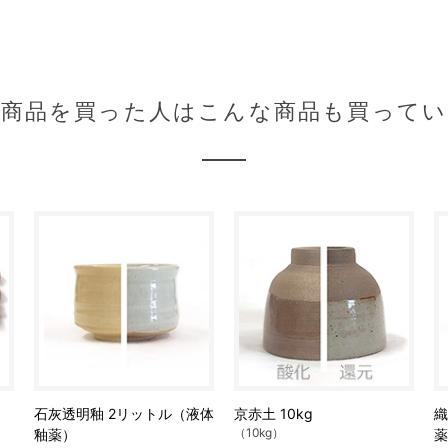
の商品を買った人はこんな商品も買ってい
石灰透明釉 2リットル（液体
京赤土 10kg
織
（10kg）
釉薬）
薬