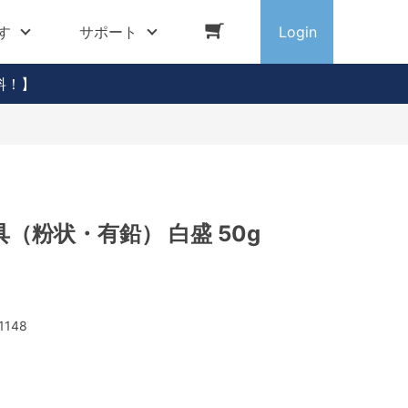
す
サポート
Login
料！】
（粉状・有鉛） 白盛 50g
1148