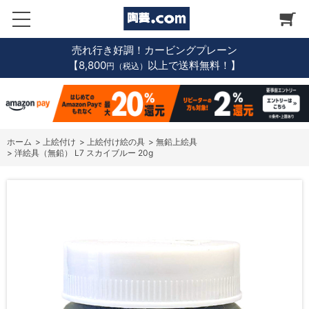
売れ行き好調！カービングプレーン
【8,800
以上で送料無料！】
円（税込）
ホーム
>
上絵付け
>
上絵付け絵の具
>
無鉛上絵具
>
洋絵具（無鉛） L7 スカイブルー 20g