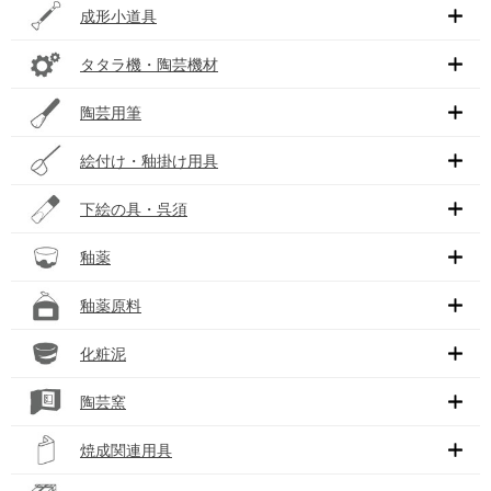
成形小道具
タタラ機・陶芸機材
陶芸用筆
絵付け・釉掛け用具
下絵の具・呉須
釉薬
釉薬原料
化粧泥
陶芸窯
焼成関連用具