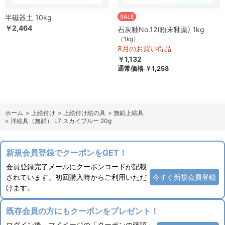
半磁器土 10kg
￥2,464
石灰釉No.12(粉末釉薬) 1kg
（1kg）
8月のお買い得品
￥1,132
通常価格
￥1,258
ホーム
>
上絵付け
>
上絵付け絵の具
>
無鉛上絵具
>
洋絵具（無鉛） L7 スカイブルー 20g
新規会員登録でクーポンをGET！
会員登録完了メールにクーポンコードが記載
されています。初回購入時からご利用いただ
今すぐ新規会員登録
けます。
既存会員の方にもクーポンをプレゼント！
ログイン後、マイページの「クーポンの確認」