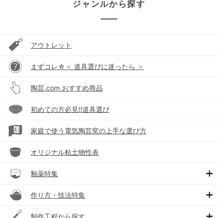
ジャンルから探す
アウトレット
まずコレ☆＜ 道具選びに迷ったら ＞
陶芸.com おすすめ商品
初めての方必見!!道具選び
家庭で使う電気陶芸窯の上手な選び方
オリジナル粘土物性表
釉薬特集
作り方・技法特集
制作工程から探す