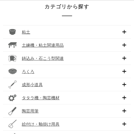
カテゴリから探す
粘土
土練機・粘土関連用品
鋳込み・石こう型関連
ろくろ
成形小道具
タタラ機・陶芸機材
陶芸用筆
絵付け・釉掛け用具