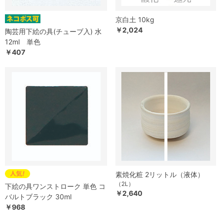
京白土 10kg
￥2,024
陶芸用下絵の具(チューブ入) 水
12ml 単色
￥407
素焼化粧 2リットル（液体）
（2L）
下絵の具ワンストローク 単色 コ
￥2,640
バルトブラック 30ml
￥968