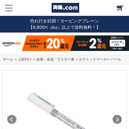
売れ行き好調！カービングプレーン
【8,800
以上で送料無料！】
円（税込）
ホーム
>
上絵付け
>
金液・金油・ラスター液
>
セラミックマーカー パール