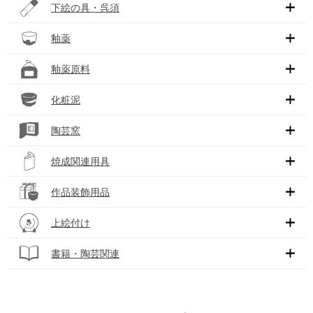
下絵の具・呉須
釉薬
釉薬原料
化粧泥
陶芸窯
焼成関連用具
作品装飾用品
上絵付け
書籍・陶芸関連