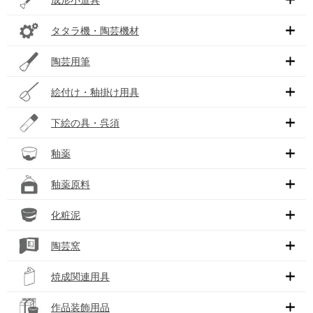
タタラ機・陶芸機材
陶芸用筆
絵付け・釉掛け用具
下絵の具・呉須
釉薬
釉薬原料
化粧泥
陶芸窯
焼成関連用具
作品装飾用品