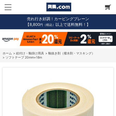
売れ行き好調！カービングプレーン
【8,800
以上で送料無料！】
円（税込）
ホーム
>
絵付け・釉掛け用具
>
釉抜き剤（撥水剤・マスキング）
>
ソフトテープ 20mm×18m