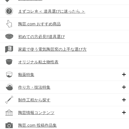
まずコレ☆＜ 道具選びに迷ったら ＞
陶芸.com おすすめ商品
初めての方必見!!道具選び
家庭で使う電気陶芸窯の上手な選び方
オリジナル粘土物性表
釉薬特集
作り方・技法特集
制作工程から探す
陶芸情報コンテンツ
陶芸.com 投稿作品集