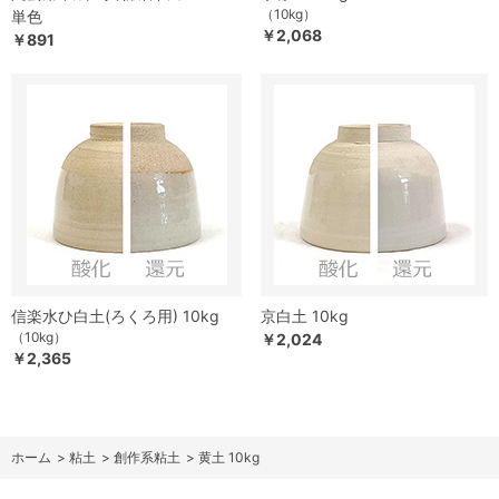
（10kg）
単色
￥2,068
￥891
信楽水ひ白土(ろくろ用) 10kg
京白土 10kg
（10kg）
￥2,024
￥2,365
ホーム
>
粘土
>
創作系粘土
>
黄土 10kg