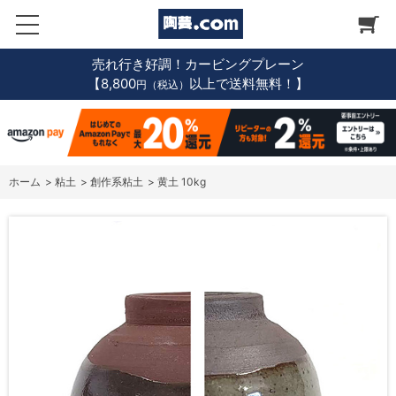
売れ行き好調！カービングプレーン
【8,800
以上で送料無料！】
円（税込）
ホーム
>
粘土
>
創作系粘土
>
黄土 10kg