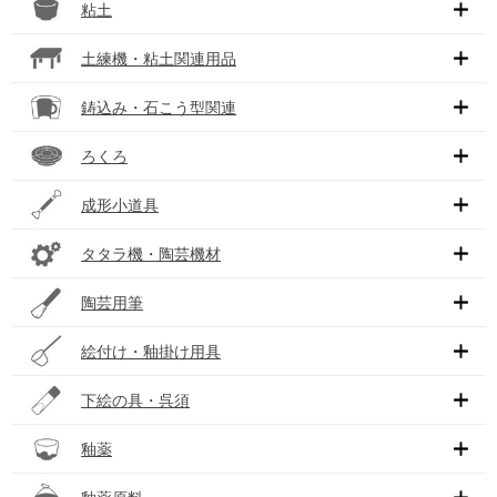
粘土
土練機・粘土関連用品
鋳込み・石こう型関連
ろくろ
成形小道具
タタラ機・陶芸機材
陶芸用筆
絵付け・釉掛け用具
下絵の具・呉須
釉薬