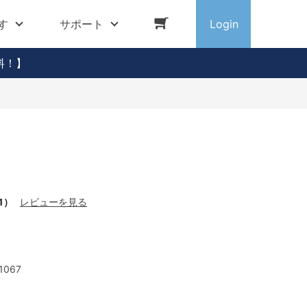
す
サポート
Login
料！】
g
1）
レビューを見る
1067