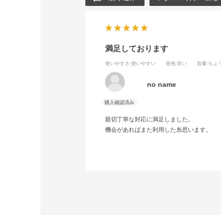
満足しております
使いやすさ
:使いやすい
発色
:良い
容量
:ちょ
no name
親切丁寧な対応に満足しました。
機会があればまた利用した糸思います。