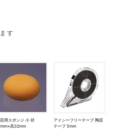
ます
芸用スポンジ 小 径
アイシーフリーテープ 陶芸
2mm×高32mm
テープ 5mm