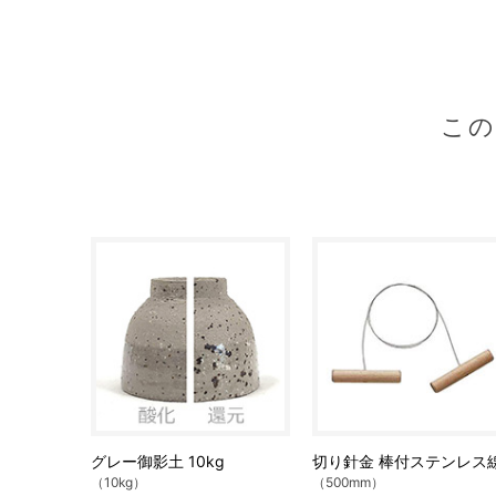
こ
グレー御影土 10kg
切り針金 棒付ステンレス
（10kg）
（500mm）