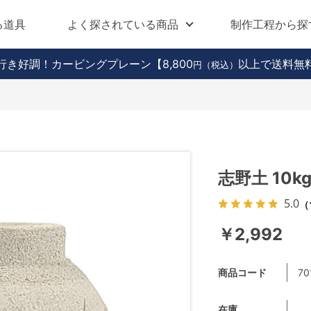
る道具
よく探されている商品
制作工程から探
行き好調！カービングプレーン
【8,800
以上で送料無
円（税込）
志野土 10k
5.0
（
￥2,992
商品コード
70
在庫