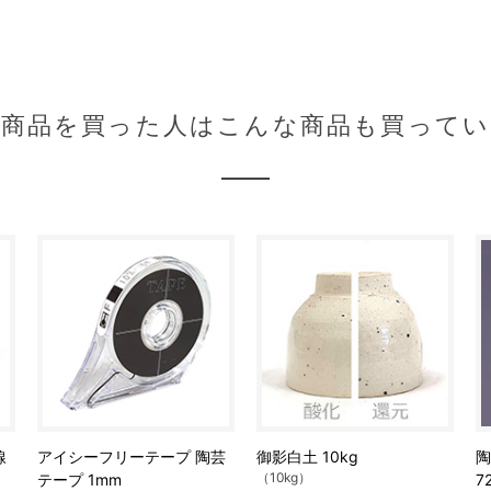
の商品を買った人はこんな商品も買ってい
線
アイシーフリーテープ 陶芸
御影白土 10kg
陶
（10kg）
テープ 1mm
7