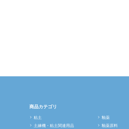
商品カテゴリ
粘土
釉薬
土練機・粘土関連用品
釉薬原料