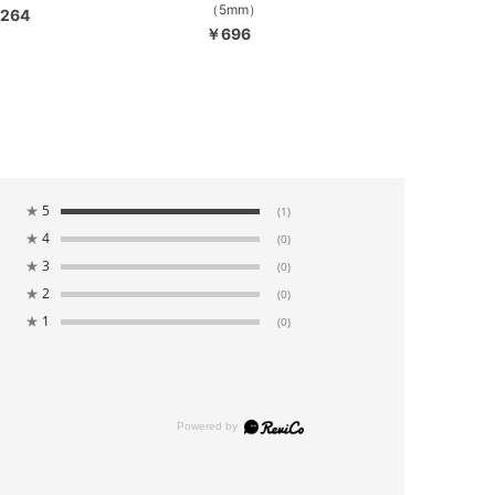
（5mm）
264
￥696
★
5
(1)
★
4
(0)
★
3
(0)
★
2
(0)
★
1
(0)