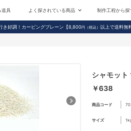
る道具
よく探されている商品
制作工程から探
行き好調！カービングプレーン
【8,800
以上で送料無
円（税込）
シャモット 1
￥638
商品コード
70
サイズ
1k