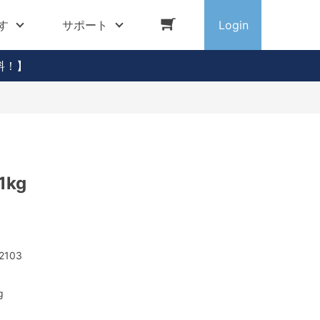
す
サポート
Login
料！】
kg
2103
g