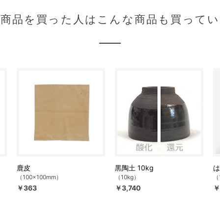
の商品を買った人はこんな商品も買ってい
鹿皮
黒陶土 10kg
は
（100×100mm）
（10kg）
（
￥363
￥3,740
￥