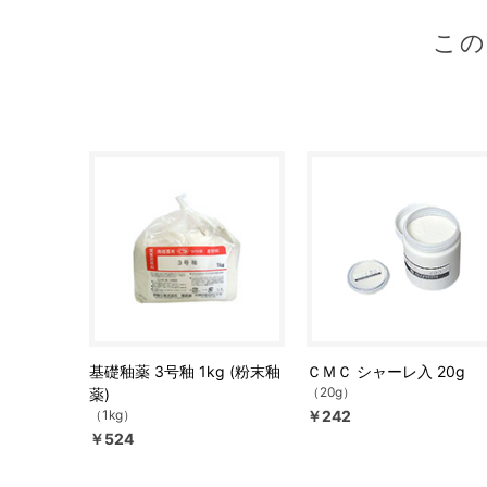
こ
基礎釉薬 3号釉 1kg (粉末釉
ＣＭＣ シャーレ入 20g
（20g）
薬)
（1kg）
￥242
￥524