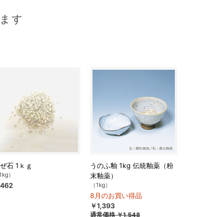
ます
ぜ石 1ｋｇ
うのふ釉 1kg 伝統釉薬（粉
1kg）
末釉薬）
462
（1kg）
8月のお買い得品
￥1,393
通常価格
￥1,548