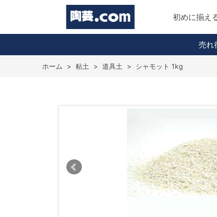
初めに揃え
売れ
ホーム
>
粘土
>
道具土
>
シャモット 1kg