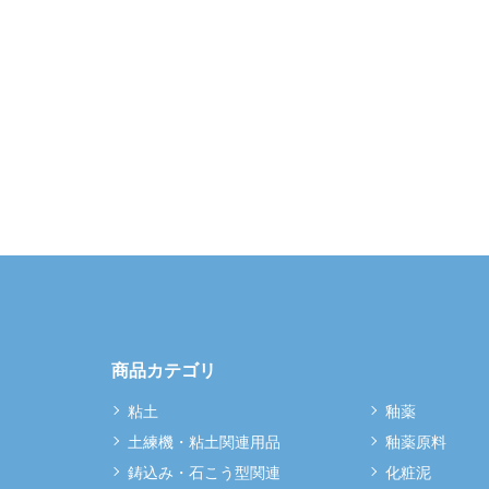
商品カテゴリ
粘土
釉薬
土練機・粘土関連用品
釉薬原料
鋳込み・石こう型関連
化粧泥